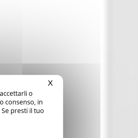
X
Nascondi il banner dei c
accettarli o
tuo consenso, in
e presti il tuo