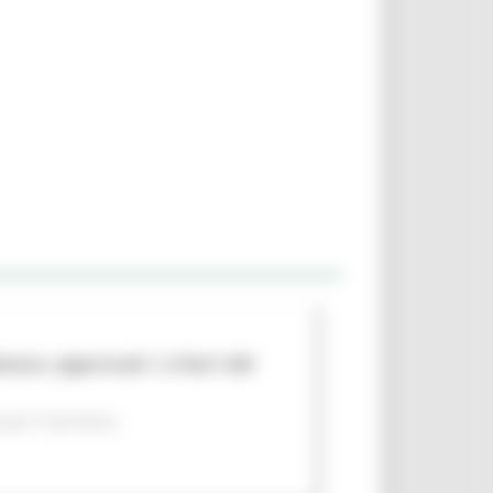
nza: approvati i criteri del
per il territorio