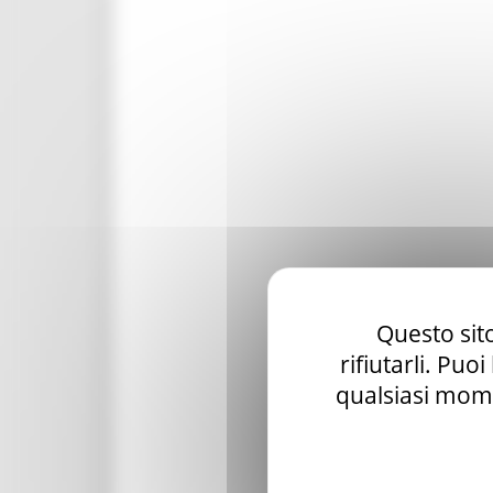
Questo sito
rifiutarli. Puo
qualsiasi mome