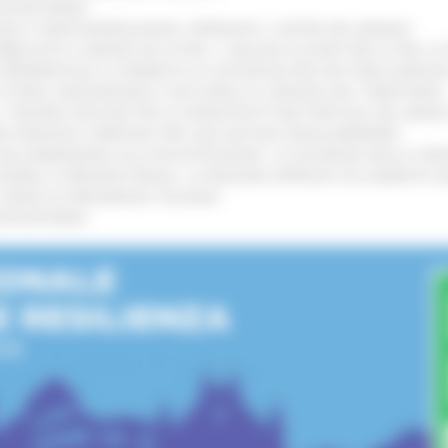
’ENTROTERRA
!
GIE E VIDEOSORVEGLIANZA: APPROVATI I CRITERI DEL BANDO
!
UBBLICATO IL BANDO DA OLTRE 11 MILIONI DI EURO PER LE PMI, 
A SPERIMENTALE LA FERMATA DI CIVITANOVA PER DUE FRECCIAROS
I STORIA, INNOVAZIONE E SOCCORSO AL SERVIZIO DEL TERRITORIO
!
RO: “RISORSE DECISIVE PER LE INFRASTRUTTURE PORTUALI DEL MEDI
IONE RINNOVA L'IMPEGNO PER UNA NATURA SENZA BARRIERE
!
"DALL’EMERGENZA ALLA RICOSTRUZIONE. LA SICUREZZA DELLA COMU
 DISABILI E PERSONE FRAGILI: LA REGIONE APPROVA UN AUMENTO 
L’ANNO DI PRESIDENZA ITALIANA
!
’ENTROTERRA
!