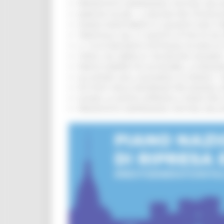
PRESENTATO HAPPENNINO, FESTIVAL DELL
MARCHE SICURE, 1,2 MILIONI PER TECNOLO
FONDO INVESTIMENTI E LIQUIDITÀ 2026: P
TRENITALIA, DAL 31 AGOSTO ATTIVA IN VI
IL 118 DI MACERATA FESTEGGIA 30 ANNI D
CIPESS, VIA LIBERA AI 106 MILIONI, BUGA
PARCHI SEMPRE PIÙ ACCESSIBILI, LA REG
ALLUVIONE 2022, ACQUAROLI AI SINDACI: 
PIÙ POSTI NELLE RESIDENZE PER ANZIANI,
EUSAIR, LA GIUNTA APPROVA IL PIANO PER 
PRESENTATO HAPPENNINO, FESTIVAL DELL