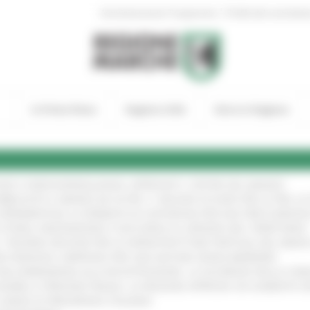
|
Amministrazione Trasparente
Profilo del committen
In Primo Piano
Regione Utile
Entra in Regione
GIE E VIDEOSORVEGLIANZA: APPROVATI I CRITERI DEL BANDO
!
UBBLICATO IL BANDO DA OLTRE 11 MILIONI DI EURO PER LE PMI, 
A SPERIMENTALE LA FERMATA DI CIVITANOVA PER DUE FRECCIAROS
I STORIA, INNOVAZIONE E SOCCORSO AL SERVIZIO DEL TERRITORIO
!
RO: “RISORSE DECISIVE PER LE INFRASTRUTTURE PORTUALI DEL MEDI
IONE RINNOVA L'IMPEGNO PER UNA NATURA SENZA BARRIERE
!
"DALL’EMERGENZA ALLA RICOSTRUZIONE. LA SICUREZZA DELLA COMU
 DISABILI E PERSONE FRAGILI: LA REGIONE APPROVA UN AUMENTO 
L’ANNO DI PRESIDENZA ITALIANA
!