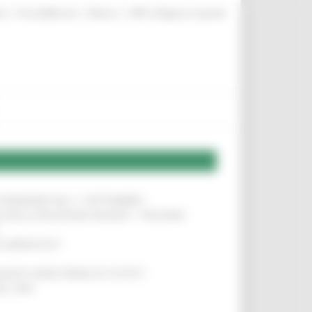
|
|
|
te
ProcediMarche
Rubrica
URP: la Regione risponde
LE DOMANDE DAL 1° SETTEMBRE
!
SA DELLA RELAZIONE MILANO – PESCARA
!
O ADRIATICO”
!
NITA’ VIENE PRIMA DI TUTTO”
!
DEL 35%
!