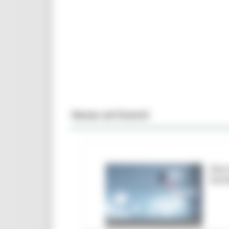
News ed Eventi
Marc
ban