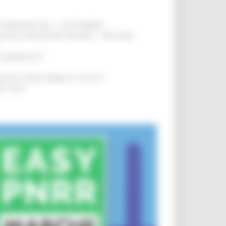
LE DOMANDE DAL 1° SETTEMBRE
!
SA DELLA RELAZIONE MILANO – PESCARA
!
O ADRIATICO”
!
NITA’ VIENE PRIMA DI TUTTO”
!
DEL 35%
!