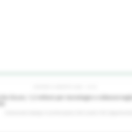
GIOVEDÌ 6 AGOSTO 2026 16:42
he Sicure, 1,2 milioni per tecnologie e videosorveglia
do
Comunicati stampa
In primo piano
Enti Locali e PA
Opportunità 