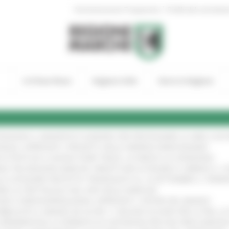
|
Amministrazione Trasparente
Profilo del committen
In Primo Piano
Regione Utile
Entra in Regione
TENGONO IL MANIFESTO EUROPEO PER PROTEGGERE LE AREE COST
IONALE: APPROVATI I PROGETTI DELLE IMPRESE MARCHIGIANE
!
 DI PISTE ED IL NUOVO PUMP TRACK, ULTIMATA LA CONSEGNA
!
ANA TRA REGIONE MARCHE, PREFETTURA DI PESARO E URBINO E I 
LE CATEGORIE PROTETTE: PROROGATO AL 10 SETTEMBRE IL TERM
ARE LO SPETTACOLO DAL VIVO NELLE MARCHE
!
GIE E VIDEOSORVEGLIANZA: APPROVATI I CRITERI DEL BANDO
!
UBBLICATO IL BANDO DA OLTRE 11 MILIONI DI EURO PER LE PMI, 
A SPERIMENTALE LA FERMATA DI CIVITANOVA PER DUE FRECCIAROS