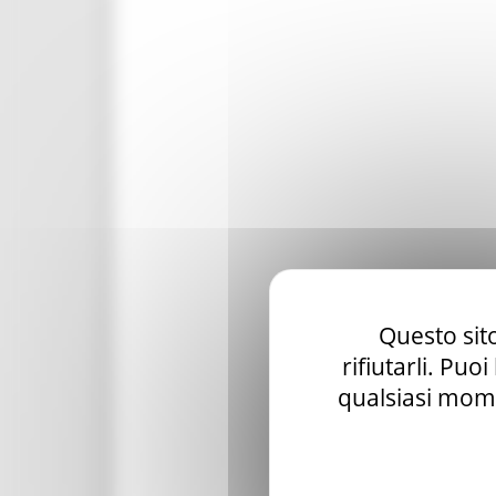
Questo sito
rifiutarli. Puo
qualsiasi mome