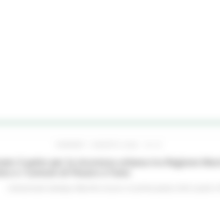
VENERDÌ 7 AGOSTO 2026 16:15
ato il patto per la sicurezza urbana tra Regione Mar
no e i Comuni di Pesaro e Fano
Comunicati stampa
Marche sicure
In primo piano
Enti Locali e