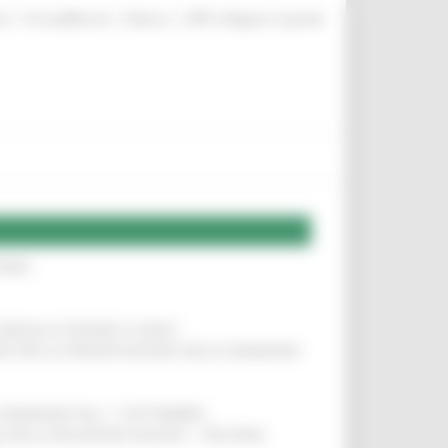
|
|
|
te
ProcediMarche
Rubrica
URP: la Regione risponde
IERE
!
COMUNI DI PESARO E FANO
!
INE PER LA PRESENTAZIONE DELLE DOMANDE
!
LE DOMANDE DAL 1° SETTEMBRE
!
SA DELLA RELAZIONE MILANO – PESCARA
!