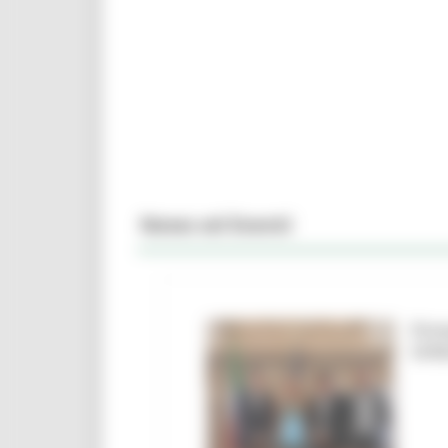
News ed Eventi
Firm
Urbi