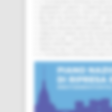
IL 118 DI MACERATA FESTEGGIA 30 ANNI D
CAMBIAMENTI CLIMATICI, LE MARCHE SOS
ARTIGIANATO ARTISTICO, TIPICO E TRADIZ
BIKE PARK DEL MONTEFELTRO, OLTRE 7 KM
FIRMATO IL PATTO PER LA SICUREZZA URB
CONCORSI REGIONE MARCHE RISERVATI AL
PUBBLICATO IL BANDO 2026 PER VALORIZZ
MARCHE SICURE, 1,2 MILIONI PER TECNOLO
FONDO INVESTIMENTI E LIQUIDITÀ 2026: P
TRENITALIA, DAL 31 AGOSTO ATTIVA IN VI
IL 118 DI MACERATA FESTEGGIA 30 ANNI D