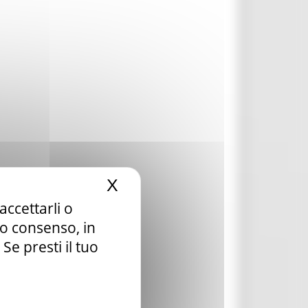
X
Nascondi il banner dei c
accettarli o
tuo consenso, in
e presti il tuo