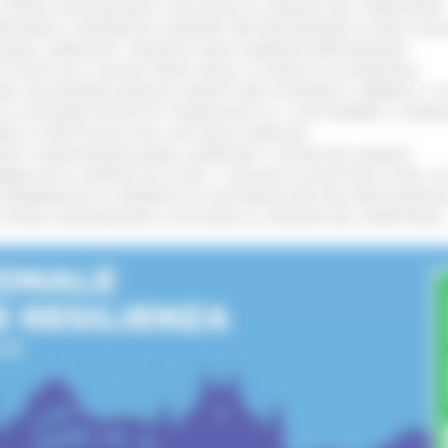
I STORIA, INNOVAZIONE E SOCCORSO AL SERVIZIO DEL TERRITORIO
!
TENGONO IL MANIFESTO EUROPEO PER PROTEGGERE LE AREE COST
IONALE: APPROVATI I PROGETTI DELLE IMPRESE MARCHIGIANE
!
 DI PISTE ED IL NUOVO PUMP TRACK, ULTIMATA LA CONSEGNA
!
ANA TRA REGIONE MARCHE, PREFETTURA DI PESARO E URBINO E I 
LE CATEGORIE PROTETTE: PROROGATO AL 10 SETTEMBRE IL TERM
ARE LO SPETTACOLO DAL VIVO NELLE MARCHE
!
GIE E VIDEOSORVEGLIANZA: APPROVATI I CRITERI DEL BANDO
!
UBBLICATO IL BANDO DA OLTRE 11 MILIONI DI EURO PER LE PMI, 
A SPERIMENTALE LA FERMATA DI CIVITANOVA PER DUE FRECCIAROS
I STORIA, INNOVAZIONE E SOCCORSO AL SERVIZIO DEL TERRITORIO
!