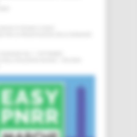
IERE
!
COMUNI DI PESARO E FANO
!
INE PER LA PRESENTAZIONE DELLE DOMANDE
!
LE DOMANDE DAL 1° SETTEMBRE
!
SA DELLA RELAZIONE MILANO – PESCARA
!