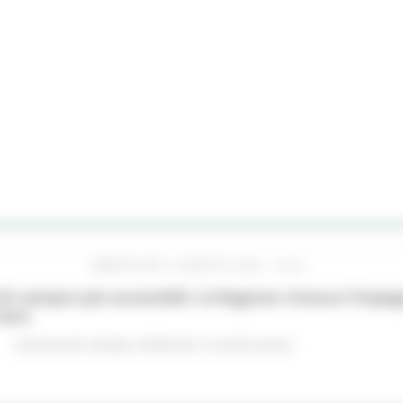
MERCOLEDÌ 5 AGOSTO 2026 16:24
hi sempre più accessibili, la Regione rinnova l'imp
iere
Comunicati stampa
Ambiente
In primo piano