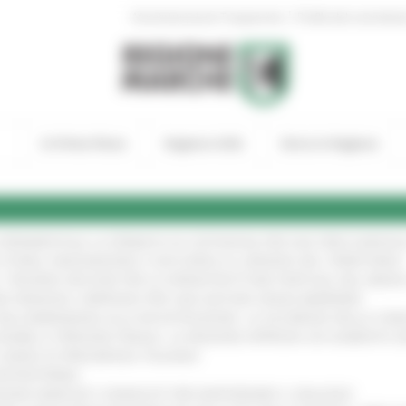
|
Amministrazione Trasparente
Profilo del committen
In Primo Piano
Regione Utile
Entra in Regione
A SPERIMENTALE LA FERMATA DI CIVITANOVA PER DUE FRECCIAROS
I STORIA, INNOVAZIONE E SOCCORSO AL SERVIZIO DEL TERRITORIO
!
RO: “RISORSE DECISIVE PER LE INFRASTRUTTURE PORTUALI DEL MEDI
IONE RINNOVA L'IMPEGNO PER UNA NATURA SENZA BARRIERE
!
"DALL’EMERGENZA ALLA RICOSTRUZIONE. LA SICUREZZA DELLA COMU
 DISABILI E PERSONE FRAGILI: LA REGIONE APPROVA UN AUMENTO 
L’ANNO DI PRESIDENZA ITALIANA
!
’ENTROTERRA
!
GIONE MARCHE E SINDACATI PER RAFFORZARE IL DIALOGO
!