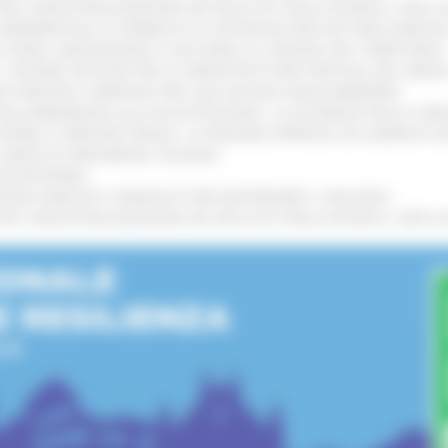
 L’INDUSTRIALIZZAZIONE DEI RISULTATI DELLA RICERCA: CIRCA 4
A SPERIMENTALE LA FERMATA DI CIVITANOVA PER DUE FRECCIAROS
I STORIA, INNOVAZIONE E SOCCORSO AL SERVIZIO DEL TERRITORIO
!
RO: “RISORSE DECISIVE PER LE INFRASTRUTTURE PORTUALI DEL MEDI
IONE RINNOVA L'IMPEGNO PER UNA NATURA SENZA BARRIERE
!
"DALL’EMERGENZA ALLA RICOSTRUZIONE. LA SICUREZZA DELLA COMU
 DISABILI E PERSONE FRAGILI: LA REGIONE APPROVA UN AUMENTO 
L’ANNO DI PRESIDENZA ITALIANA
!
’ENTROTERRA
!
GIONE MARCHE E SINDACATI PER RAFFORZARE IL DIALOGO
!
 L’INDUSTRIALIZZAZIONE DEI RISULTATI DELLA RICERCA: CIRCA 4