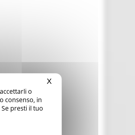
X
Nascondi il banner dei c
accettarli o
tuo consenso, in
e presti il tuo