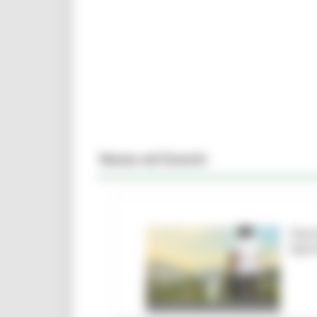
News ed Eventi
Parc
barr