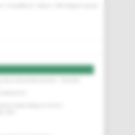
|
|
|
te
ProcediMarche
Rubrica
URP: la Regione risponde
SA DELLA RELAZIONE MILANO – PESCARA
!
O ADRIATICO”
!
NITA’ VIENE PRIMA DI TUTTO”
!
DEL 35%
!