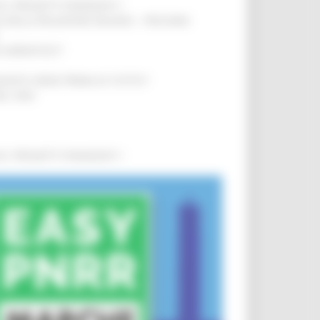
0 I PROGETTI FINANZIATI
!
SA DELLA RELAZIONE MILANO – PESCARA
!
O ADRIATICO”
!
NITA’ VIENE PRIMA DI TUTTO”
!
DEL 35%
!
0 I PROGETTI FINANZIATI
!