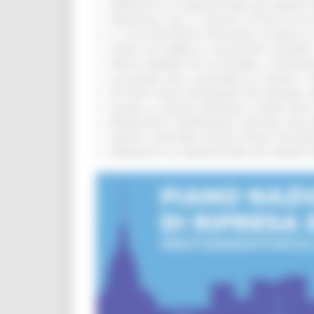
APPROVATA LA GRADUATORIA DEL BANDO PER
TRENITALIA, DAL 31 AGOSTO ATTIVA IN VI
IL 118 DI MACERATA FESTEGGIA 30 ANNI D
CIPESS, VIA LIBERA AI 106 MILIONI, BUGA
PARCHI SEMPRE PIÙ ACCESSIBILI, LA REG
ALLUVIONE 2022, ACQUAROLI AI SINDACI: 
PIÙ POSTI NELLE RESIDENZE PER ANZIANI,
EUSAIR, LA GIUNTA APPROVA IL PIANO PER 
PRESENTATO HAPPENNINO, FESTIVAL DELL
SANITÀ E WELFARE, NUOVA INTESA TRA RE
APPROVATA LA GRADUATORIA DEL BANDO PER