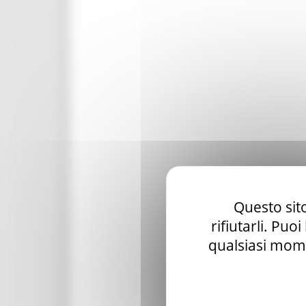
Questo sito
rifiutarli. Puo
qualsiasi mome