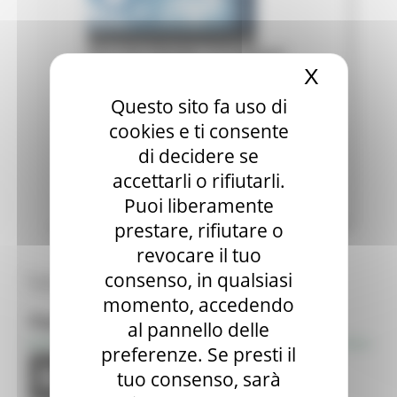
Marche Sicure, 1,2 milioni
per tecnologie e
X
Nascond
videosorveglianza: approvati
Questo sito fa uso di
i criteri del bando
cookies e ti consente
Comunicati stampa
In primo
di decidere se
piano
Enti Locali e
PA
Opportunità per il
accettarli o rifiutarli.
territorio
Puoi liberamente
prestare, rifiutare o
revocare il tuo
consenso, in qualsiasi
Tutte le news
momento, accedendo
Focus
al pannello delle
preferenze. Se presti il
tuo consenso, sarà