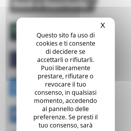
X
Nascond
Questo sito fa uso di
cookies e ti consente
di decidere se
accettarli o rifiutarli.
Puoi liberamente
prestare, rifiutare o
revocare il tuo
consenso, in qualsiasi
momento, accedendo
al pannello delle
preferenze. Se presti il
tuo consenso, sarà