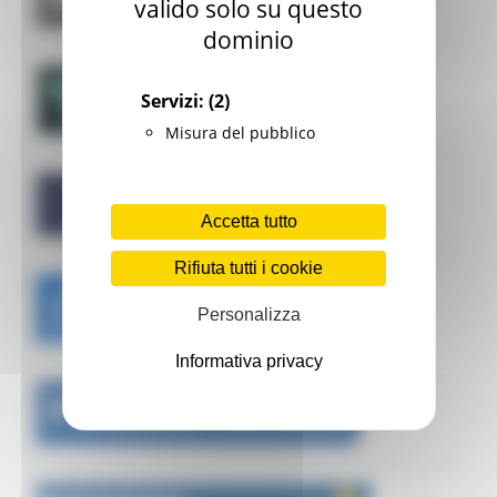
valido solo su questo
dominio
Servizi:
(2)
Misura del pubblico
Accetta tutto
Rifiuta tutti i cookie
Personalizza
Informativa privacy