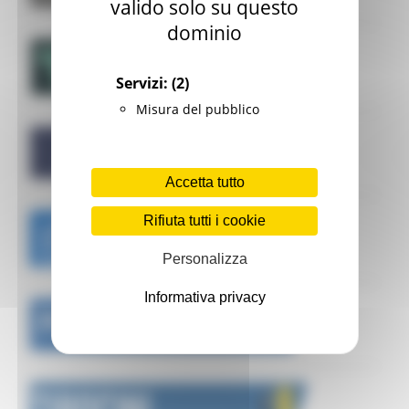
valido solo su questo
dominio
Servizi:
(2)
Misura del pubblico
Accetta tutto
Rifiuta tutti i cookie
Personalizza
Informativa privacy