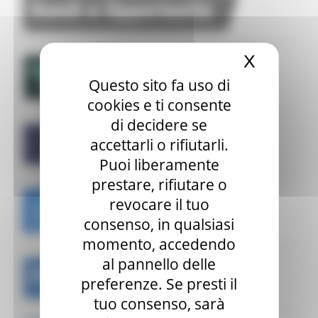
X
Nascond
Questo sito fa uso di
cookies e ti consente
di decidere se
accettarli o rifiutarli.
Puoi liberamente
prestare, rifiutare o
revocare il tuo
consenso, in qualsiasi
momento, accedendo
al pannello delle
preferenze. Se presti il
tuo consenso, sarà