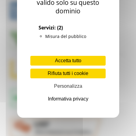
valido solo su questo
dominio
Servizi:
(2)
Misura del pubblico
Accetta tutto
Rifiuta tutti i cookie
Personalizza
Informativa privacy