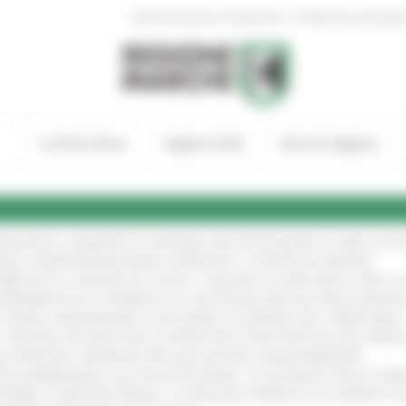
|
Amministrazione Trasparente
Profilo del committen
In Primo Piano
Regione Utile
Entra in Regione
TENGONO IL MANIFESTO EUROPEO PER PROTEGGERE LE AREE COST
GIE E VIDEOSORVEGLIANZA: APPROVATI I CRITERI DEL BANDO
!
UBBLICATO IL BANDO DA OLTRE 11 MILIONI DI EURO PER LE PMI, 
A SPERIMENTALE LA FERMATA DI CIVITANOVA PER DUE FRECCIAROS
I STORIA, INNOVAZIONE E SOCCORSO AL SERVIZIO DEL TERRITORIO
!
RO: “RISORSE DECISIVE PER LE INFRASTRUTTURE PORTUALI DEL MEDI
IONE RINNOVA L'IMPEGNO PER UNA NATURA SENZA BARRIERE
!
"DALL’EMERGENZA ALLA RICOSTRUZIONE. LA SICUREZZA DELLA COMU
 DISABILI E PERSONE FRAGILI: LA REGIONE APPROVA UN AUMENTO 