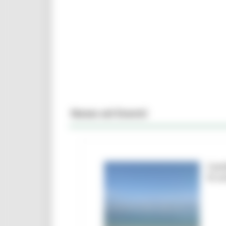
News ed Eventi
Camb
le a