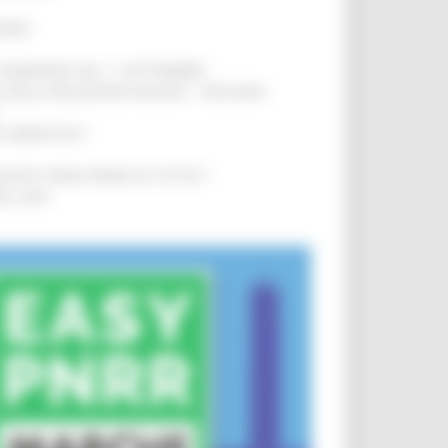
IERE
!
LE DOMANDE DAL 1° SETTEMBRE
!
SA DELLA RELAZIONE MILANO – PESCARA
!
O ADRIATICO”
!
NITA’ VIENE PRIMA DI TUTTO”
!
DEL 35%
!