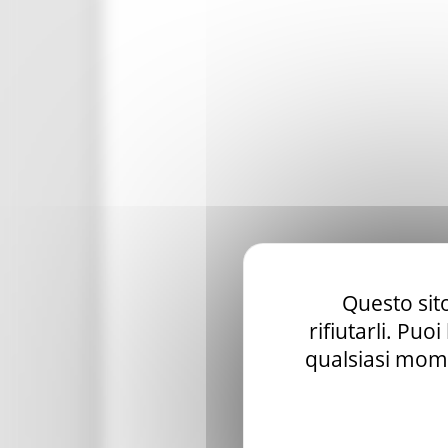
Questo sito
rifiutarli. Puo
qualsiasi mome