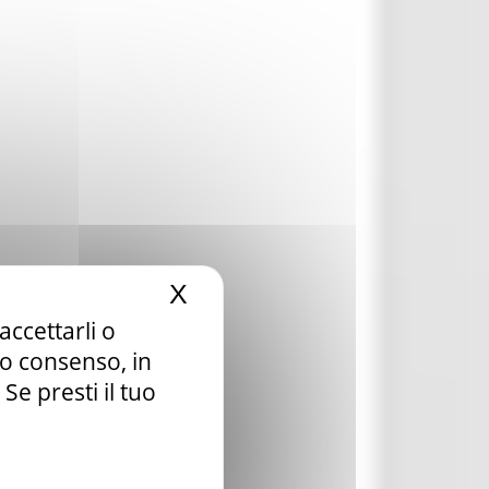
X
Nascondi il banner dei c
accettarli o
tuo consenso, in
e presti il tuo