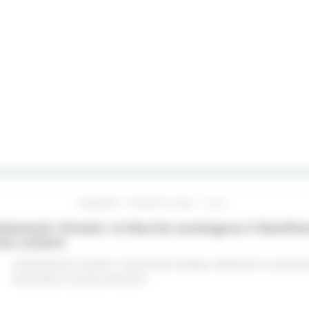
VENERDÌ 7 AGOSTO 2026 10:24
iamenti climatici, le Marche sostengono il Manifes
ree costiere
Cambiamenti climatici
Comunicati stampa
Ambiente
In primo 
sostenibile
Europa ed Estero