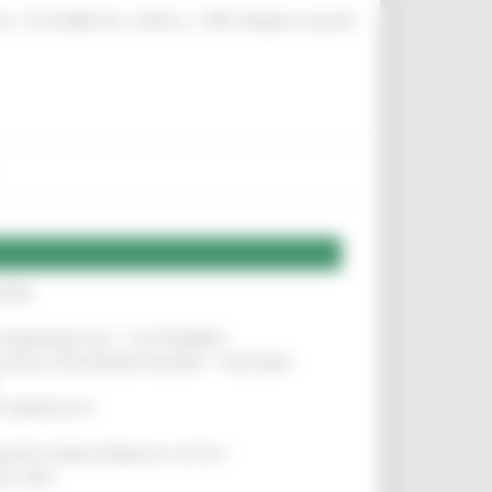
|
|
|
te
ProcediMarche
Rubrica
URP: la Regione risponde
IERE
!
LE DOMANDE DAL 1° SETTEMBRE
!
SA DELLA RELAZIONE MILANO – PESCARA
!
O ADRIATICO”
!
NITA’ VIENE PRIMA DI TUTTO”
!
DEL 35%
!