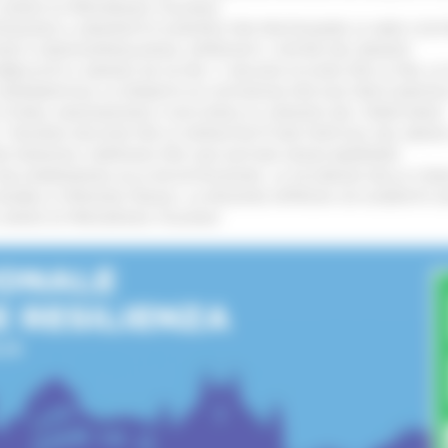
L’ANNO DI PRESIDENZA ITALIANA
!
TENGONO IL MANIFESTO EUROPEO PER PROTEGGERE LE AREE COST
GIE E VIDEOSORVEGLIANZA: APPROVATI I CRITERI DEL BANDO
!
UBBLICATO IL BANDO DA OLTRE 11 MILIONI DI EURO PER LE PMI, 
A SPERIMENTALE LA FERMATA DI CIVITANOVA PER DUE FRECCIAROS
I STORIA, INNOVAZIONE E SOCCORSO AL SERVIZIO DEL TERRITORIO
!
RO: “RISORSE DECISIVE PER LE INFRASTRUTTURE PORTUALI DEL MEDI
IONE RINNOVA L'IMPEGNO PER UNA NATURA SENZA BARRIERE
!
"DALL’EMERGENZA ALLA RICOSTRUZIONE. LA SICUREZZA DELLA COMU
 DISABILI E PERSONE FRAGILI: LA REGIONE APPROVA UN AUMENTO 
L’ANNO DI PRESIDENZA ITALIANA
!