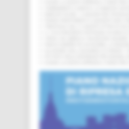
EUSAIR, LA GIUNTA APPROVA IL PIANO PER 
CAMBIAMENTI CLIMATICI, LE MARCHE SOS
MARCHE SICURE, 1,2 MILIONI PER TECNOLO
FONDO INVESTIMENTI E LIQUIDITÀ 2026: P
TRENITALIA, DAL 31 AGOSTO ATTIVA IN VI
IL 118 DI MACERATA FESTEGGIA 30 ANNI D
CIPESS, VIA LIBERA AI 106 MILIONI, BUGA
PARCHI SEMPRE PIÙ ACCESSIBILI, LA REG
ALLUVIONE 2022, ACQUAROLI AI SINDACI: 
PIÙ POSTI NELLE RESIDENZE PER ANZIANI,
EUSAIR, LA GIUNTA APPROVA IL PIANO PER 