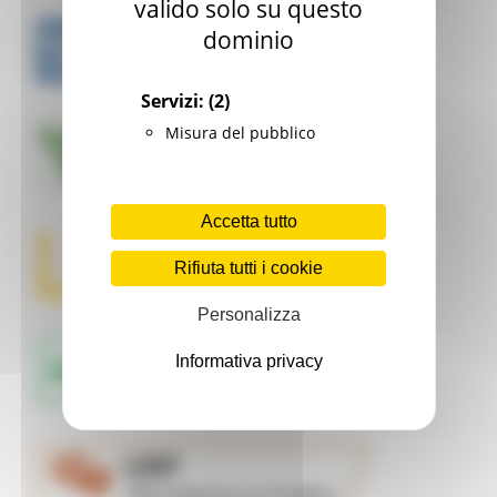
valido solo su questo
dominio
Servizi:
(2)
Misura del pubblico
Accetta tutto
Rifiuta tutti i cookie
Personalizza
Informativa privacy