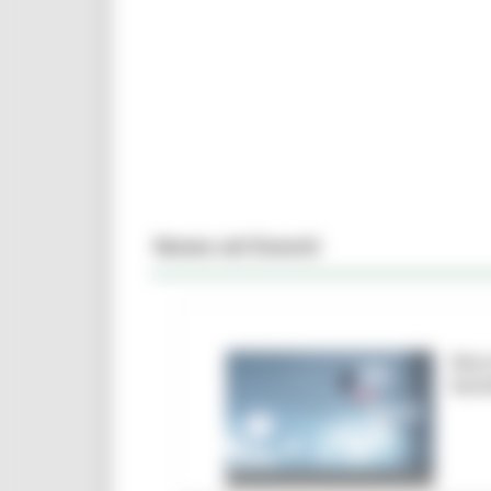
News ed Eventi
Marc
ban