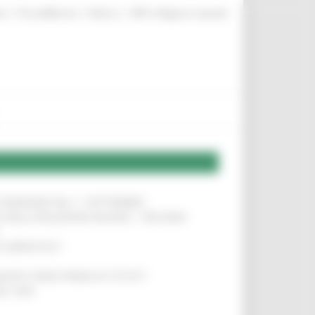
|
|
|
te
ProcediMarche
Rubrica
URP: la Regione risponde
LE DOMANDE DAL 1° SETTEMBRE
!
SA DELLA RELAZIONE MILANO – PESCARA
!
O ADRIATICO”
!
NITA’ VIENE PRIMA DI TUTTO”
!
DEL 35%
!