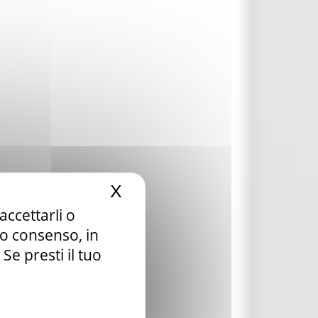
X
Nascondi il banner dei c
accettarli o
tuo consenso, in
e presti il tuo