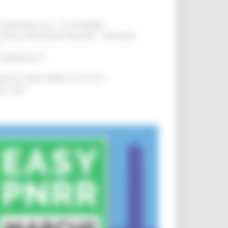
LE DOMANDE DAL 1° SETTEMBRE
!
SA DELLA RELAZIONE MILANO – PESCARA
!
O ADRIATICO”
!
NITA’ VIENE PRIMA DI TUTTO”
!
DEL 35%
!