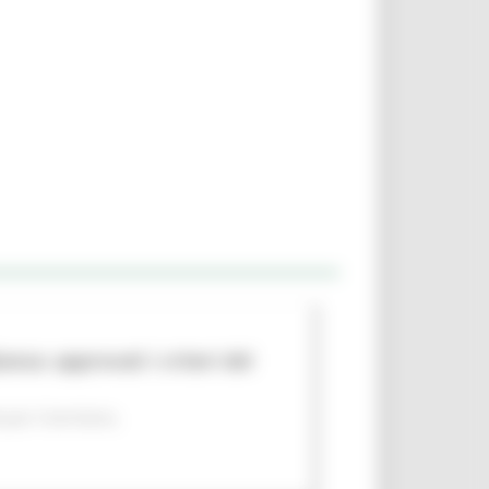
nza: approvati i criteri del
per il territorio