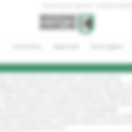
|
Amministrazione Trasparente
Profilo del committen
In Primo Piano
Regione Utile
Entra in Regione
GIE E VIDEOSORVEGLIANZA: APPROVATI I CRITERI DEL BANDO
!
UBBLICATO IL BANDO DA OLTRE 11 MILIONI DI EURO PER LE PMI, 
A SPERIMENTALE LA FERMATA DI CIVITANOVA PER DUE FRECCIAROS
I STORIA, INNOVAZIONE E SOCCORSO AL SERVIZIO DEL TERRITORIO
!
RO: “RISORSE DECISIVE PER LE INFRASTRUTTURE PORTUALI DEL MEDI
IONE RINNOVA L'IMPEGNO PER UNA NATURA SENZA BARRIERE
!
"DALL’EMERGENZA ALLA RICOSTRUZIONE. LA SICUREZZA DELLA COMU
 DISABILI E PERSONE FRAGILI: LA REGIONE APPROVA UN AUMENTO 
L’ANNO DI PRESIDENZA ITALIANA
!