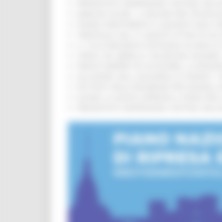
PRESENTATO HAPPENNINO, FESTIVAL DELL
MARCHE SICURE, 1,2 MILIONI PER TECNOLO
FONDO INVESTIMENTI E LIQUIDITÀ 2026: P
TRENITALIA, DAL 31 AGOSTO ATTIVA IN VI
IL 118 DI MACERATA FESTEGGIA 30 ANNI D
CIPESS, VIA LIBERA AI 106 MILIONI, BUGA
PARCHI SEMPRE PIÙ ACCESSIBILI, LA REG
ALLUVIONE 2022, ACQUAROLI AI SINDACI: 
PIÙ POSTI NELLE RESIDENZE PER ANZIANI,
EUSAIR, LA GIUNTA APPROVA IL PIANO PER 
PRESENTATO HAPPENNINO, FESTIVAL DELL