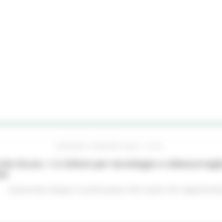
GIOVEDÌ 6 AGOSTO 2026 16:42
he Sicure, 1,2 milioni per tecnologie e videosorveglia
do
Comunicati stampa
In primo piano
Enti Locali e PA
Opportunità 