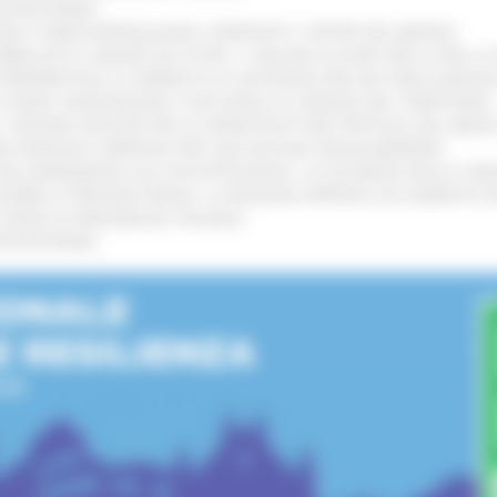
’ENTROTERRA
!
GIE E VIDEOSORVEGLIANZA: APPROVATI I CRITERI DEL BANDO
!
UBBLICATO IL BANDO DA OLTRE 11 MILIONI DI EURO PER LE PMI, 
A SPERIMENTALE LA FERMATA DI CIVITANOVA PER DUE FRECCIAROS
I STORIA, INNOVAZIONE E SOCCORSO AL SERVIZIO DEL TERRITORIO
!
RO: “RISORSE DECISIVE PER LE INFRASTRUTTURE PORTUALI DEL MEDI
IONE RINNOVA L'IMPEGNO PER UNA NATURA SENZA BARRIERE
!
"DALL’EMERGENZA ALLA RICOSTRUZIONE. LA SICUREZZA DELLA COMU
 DISABILI E PERSONE FRAGILI: LA REGIONE APPROVA UN AUMENTO 
L’ANNO DI PRESIDENZA ITALIANA
!
’ENTROTERRA
!