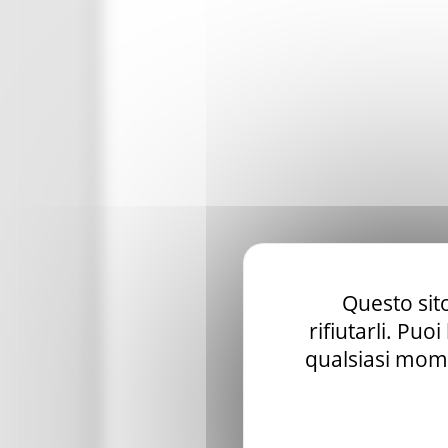
Questo sito
rifiutarli. Puo
qualsiasi mome