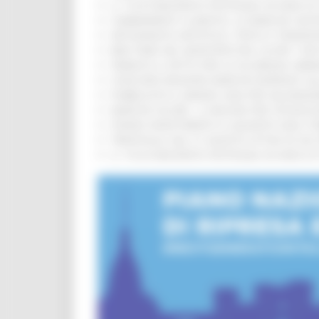
IL 118 DI MACERATA FESTEGGIA 30 ANNI D
CAMBIAMENTI CLIMATICI, LE MARCHE SOS
ARTIGIANATO ARTISTICO, TIPICO E TRADIZ
BIKE PARK DEL MONTEFELTRO, OLTRE 7 KM
FIRMATO IL PATTO PER LA SICUREZZA URB
CONCORSI REGIONE MARCHE RISERVATI AL
PUBBLICATO IL BANDO 2026 PER VALORIZZ
MARCHE SICURE, 1,2 MILIONI PER TECNOLO
FONDO INVESTIMENTI E LIQUIDITÀ 2026: P
TRENITALIA, DAL 31 AGOSTO ATTIVA IN VI
IL 118 DI MACERATA FESTEGGIA 30 ANNI D