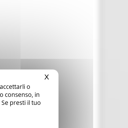
X
Nascondi il banner dei c
accettarli o
tuo consenso, in
e presti il tuo