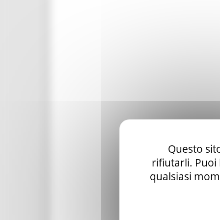
Questo sito
rifiutarli. Puo
qualsiasi mome