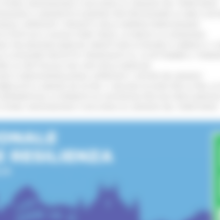
I STORIA, INNOVAZIONE E SOCCORSO AL SERVIZIO DEL TERRITORIO
!
TENGONO IL MANIFESTO EUROPEO PER PROTEGGERE LE AREE COST
IONALE: APPROVATI I PROGETTI DELLE IMPRESE MARCHIGIANE
!
 DI PISTE ED IL NUOVO PUMP TRACK, ULTIMATA LA CONSEGNA
!
ANA TRA REGIONE MARCHE, PREFETTURA DI PESARO E URBINO E I 
LE CATEGORIE PROTETTE: PROROGATO AL 10 SETTEMBRE IL TERM
ARE LO SPETTACOLO DAL VIVO NELLE MARCHE
!
GIE E VIDEOSORVEGLIANZA: APPROVATI I CRITERI DEL BANDO
!
UBBLICATO IL BANDO DA OLTRE 11 MILIONI DI EURO PER LE PMI, 
A SPERIMENTALE LA FERMATA DI CIVITANOVA PER DUE FRECCIAROS
I STORIA, INNOVAZIONE E SOCCORSO AL SERVIZIO DEL TERRITORIO
!