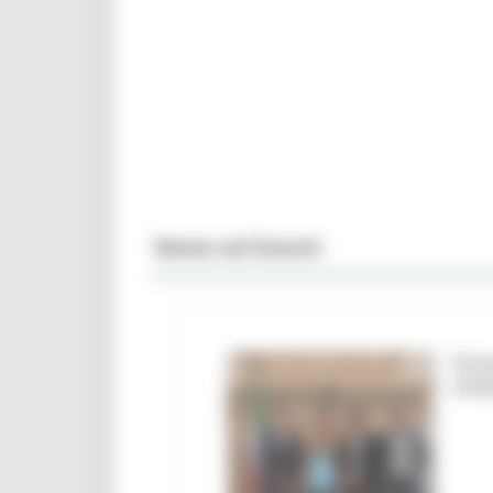
News ed Eventi
Firm
Urbi