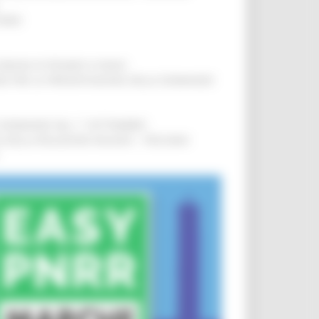
IERE
!
COMUNI DI PESARO E FANO
!
INE PER LA PRESENTAZIONE DELLE DOMANDE
!
LE DOMANDE DAL 1° SETTEMBRE
!
SA DELLA RELAZIONE MILANO – PESCARA
!