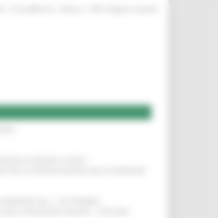
|
|
|
te
ProcediMarche
Rubrica
URP: la Regione risponde
IERE
!
COMUNI DI PESARO E FANO
!
INE PER LA PRESENTAZIONE DELLE DOMANDE
!
LE DOMANDE DAL 1° SETTEMBRE
!
SA DELLA RELAZIONE MILANO – PESCARA
!