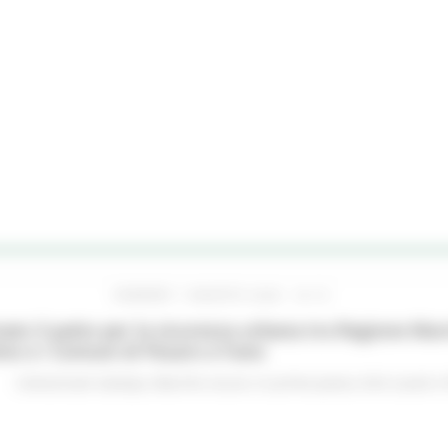
VENERDÌ 7 AGOSTO 2026 16:15
ato il patto per la sicurezza urbana tra Regione Mar
no e i Comuni di Pesaro e Fano
Comunicati stampa
Marche sicure
In primo piano
Enti Locali e