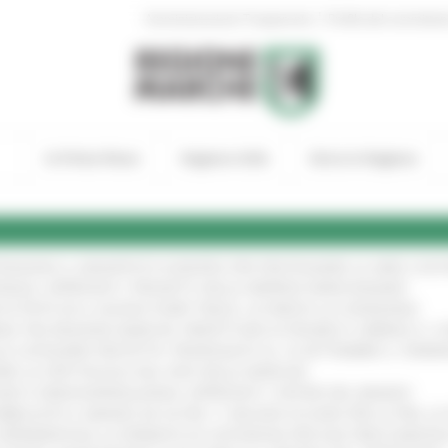
|
Amministrazione Trasparente
Profilo del committen
In Primo Piano
Regione Utile
Entra in Regione
TENGONO IL MANIFESTO EUROPEO PER PROTEGGERE LE AREE COST
IONALE: APPROVATI I PROGETTI DELLE IMPRESE MARCHIGIANE
!
 DI PISTE ED IL NUOVO PUMP TRACK, ULTIMATA LA CONSEGNA
!
ANA TRA REGIONE MARCHE, PREFETTURA DI PESARO E URBINO E I 
LE CATEGORIE PROTETTE: PROROGATO AL 10 SETTEMBRE IL TERM
ARE LO SPETTACOLO DAL VIVO NELLE MARCHE
!
GIE E VIDEOSORVEGLIANZA: APPROVATI I CRITERI DEL BANDO
!
UBBLICATO IL BANDO DA OLTRE 11 MILIONI DI EURO PER LE PMI, 
A SPERIMENTALE LA FERMATA DI CIVITANOVA PER DUE FRECCIAROS