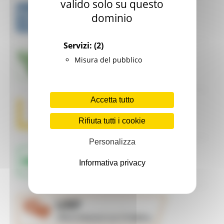
valido solo su questo
dominio
Servizi:
(2)
Misura del pubblico
Accetta tutto
Rifiuta tutti i cookie
Personalizza
Informativa privacy