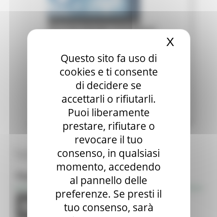
Marche Sicure, 1,2 milioni
per tecnologie e
X
Nascond
videosorveglianza: approvati
Questo sito fa uso di
i criteri del bando
cookies e ti consente
Comunicati stampa
In primo
di decidere se
piano
Enti Locali e
PA
Opportunità per il
accettarli o rifiutarli.
territorio
Puoi liberamente
prestare, rifiutare o
revocare il tuo
consenso, in qualsiasi
Tutte le news
momento, accedendo
Focus
al pannello delle
preferenze. Se presti il
tuo consenso, sarà