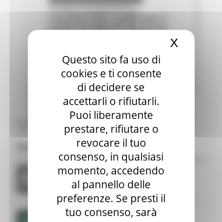
Fondo Investimenti e
Liquidità 2026: pubblicato il
bando da oltre 11 milioni di
euro per le PMI, le domande
X
Nascond
dal 1° settembre
Questo sito fa uso di
Comunicati stampa
In primo
cookies e ti consente
piano
Attività Produttive
di decidere se
accettarli o rifiutarli.
Puoi liberamente
Tutte le news
prestare, rifiutare o
revocare il tuo
Focus
consenso, in qualsiasi
momento, accedendo
al pannello delle
preferenze. Se presti il
tuo consenso, sarà