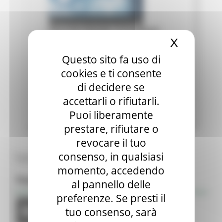
Marche Sicure, 1,2 milioni
per tecnologie e
X
Nascond
videosorveglianza: approvati
Questo sito fa uso di
i criteri del bando
cookies e ti consente
Comunicati stampa
In primo
di decidere se
piano
Enti Locali e
PA
Opportunità per il
accettarli o rifiutarli.
territorio
Puoi liberamente
prestare, rifiutare o
revocare il tuo
consenso, in qualsiasi
Tutte le news
momento, accedendo
Focus
al pannello delle
preferenze. Se presti il
tuo consenso, sarà