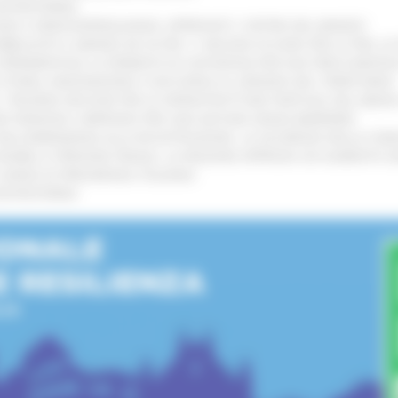
’ENTROTERRA
!
GIE E VIDEOSORVEGLIANZA: APPROVATI I CRITERI DEL BANDO
!
UBBLICATO IL BANDO DA OLTRE 11 MILIONI DI EURO PER LE PMI, 
A SPERIMENTALE LA FERMATA DI CIVITANOVA PER DUE FRECCIAROS
I STORIA, INNOVAZIONE E SOCCORSO AL SERVIZIO DEL TERRITORIO
!
RO: “RISORSE DECISIVE PER LE INFRASTRUTTURE PORTUALI DEL MEDI
IONE RINNOVA L'IMPEGNO PER UNA NATURA SENZA BARRIERE
!
"DALL’EMERGENZA ALLA RICOSTRUZIONE. LA SICUREZZA DELLA COMU
 DISABILI E PERSONE FRAGILI: LA REGIONE APPROVA UN AUMENTO 
L’ANNO DI PRESIDENZA ITALIANA
!
’ENTROTERRA
!