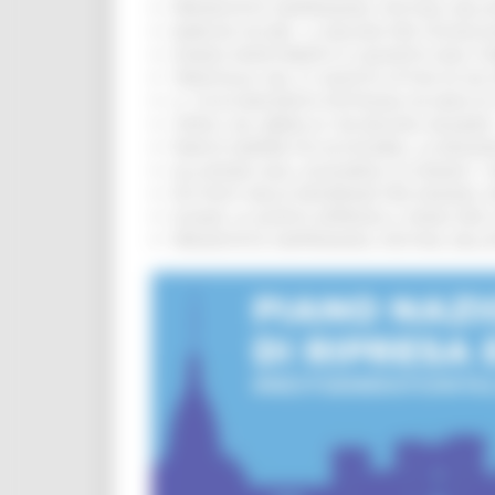
PRESENTATO HAPPENNINO, FESTIVAL DELL
MARCHE SICURE, 1,2 MILIONI PER TECNOLO
FONDO INVESTIMENTI E LIQUIDITÀ 2026: P
TRENITALIA, DAL 31 AGOSTO ATTIVA IN VI
IL 118 DI MACERATA FESTEGGIA 30 ANNI D
CIPESS, VIA LIBERA AI 106 MILIONI, BUGA
PARCHI SEMPRE PIÙ ACCESSIBILI, LA REG
ALLUVIONE 2022, ACQUAROLI AI SINDACI: 
PIÙ POSTI NELLE RESIDENZE PER ANZIANI,
EUSAIR, LA GIUNTA APPROVA IL PIANO PER 
PRESENTATO HAPPENNINO, FESTIVAL DELL