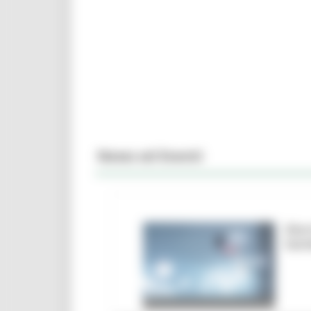
News ed Eventi
Marc
ban