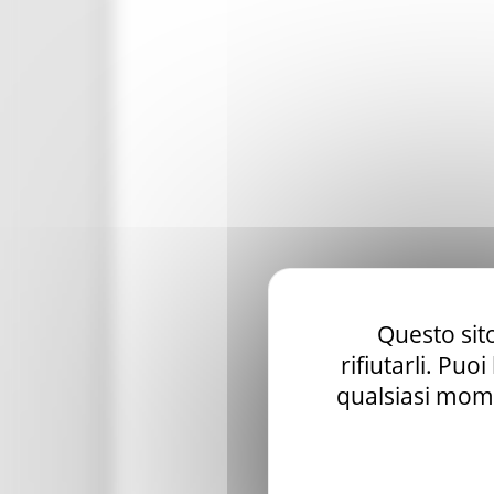
Questo sito
rifiutarli. Puo
qualsiasi mome