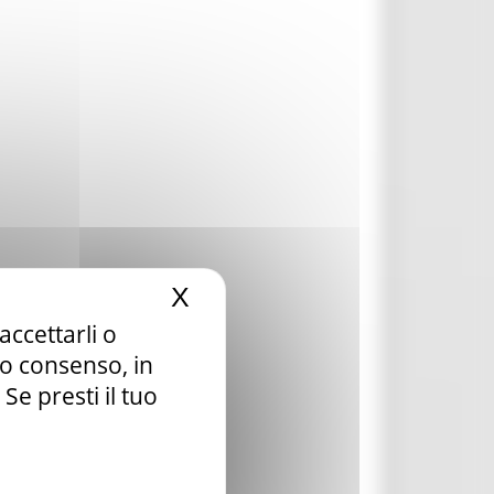
X
Nascondi il banner dei c
accettarli o
tuo consenso, in
e presti il tuo