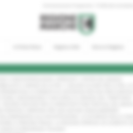
|
Amministrazione Trasparente
Profilo del committen
In Primo Piano
Regione Utile
Entra in Regione
GIE E VIDEOSORVEGLIANZA: APPROVATI I CRITERI DEL BANDO
!
UBBLICATO IL BANDO DA OLTRE 11 MILIONI DI EURO PER LE PMI, 
A SPERIMENTALE LA FERMATA DI CIVITANOVA PER DUE FRECCIAROS
I STORIA, INNOVAZIONE E SOCCORSO AL SERVIZIO DEL TERRITORIO
!
RO: “RISORSE DECISIVE PER LE INFRASTRUTTURE PORTUALI DEL MEDI
IONE RINNOVA L'IMPEGNO PER UNA NATURA SENZA BARRIERE
!
"DALL’EMERGENZA ALLA RICOSTRUZIONE. LA SICUREZZA DELLA COMU
 DISABILI E PERSONE FRAGILI: LA REGIONE APPROVA UN AUMENTO 
L’ANNO DI PRESIDENZA ITALIANA
!