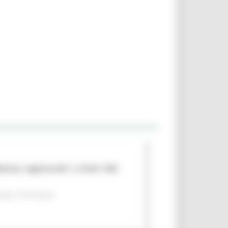
nza: approvati i criteri del
per il territorio