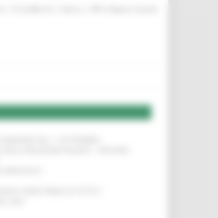
|
|
|
te
ProcediMarche
Rubrica
URP: la Regione risponde
LE DOMANDE DAL 1° SETTEMBRE
!
SA DELLA RELAZIONE MILANO – PESCARA
!
O ADRIATICO”
!
NITA’ VIENE PRIMA DI TUTTO”
!
DEL 35%
!