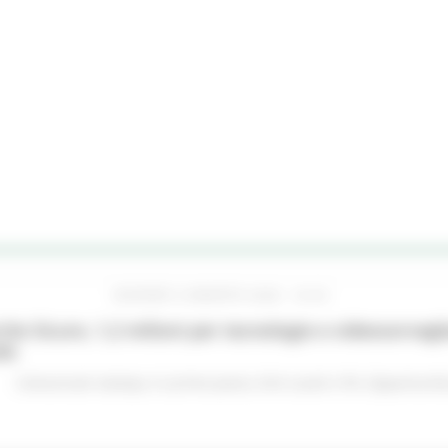
GIOVEDÌ 6 AGOSTO 2026 16:42
he Sicure, 1,2 milioni per tecnologie e videosorveglia
do
Comunicati stampa
In primo piano
Enti Locali e PA
Opportunità 