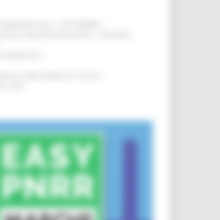
LE DOMANDE DAL 1° SETTEMBRE
!
SA DELLA RELAZIONE MILANO – PESCARA
!
O ADRIATICO”
!
NITA’ VIENE PRIMA DI TUTTO”
!
DEL 35%
!