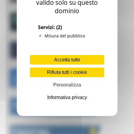
valido solo su questo
dominio
Servizi:
(2)
Misura del pubblico
Accetta tutto
Rifiuta tutti i cookie
Personalizza
Informativa privacy