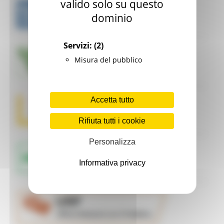
valido solo su questo
dominio
Servizi:
(2)
Misura del pubblico
Accetta tutto
Rifiuta tutti i cookie
Personalizza
Informativa privacy