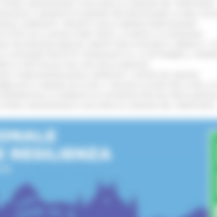
I STORIA, INNOVAZIONE E SOCCORSO AL SERVIZIO DEL TERRITORIO
!
TENGONO IL MANIFESTO EUROPEO PER PROTEGGERE LE AREE COST
IONALE: APPROVATI I PROGETTI DELLE IMPRESE MARCHIGIANE
!
 DI PISTE ED IL NUOVO PUMP TRACK, ULTIMATA LA CONSEGNA
!
ANA TRA REGIONE MARCHE, PREFETTURA DI PESARO E URBINO E I 
LE CATEGORIE PROTETTE: PROROGATO AL 10 SETTEMBRE IL TERM
ARE LO SPETTACOLO DAL VIVO NELLE MARCHE
!
GIE E VIDEOSORVEGLIANZA: APPROVATI I CRITERI DEL BANDO
!
UBBLICATO IL BANDO DA OLTRE 11 MILIONI DI EURO PER LE PMI, 
A SPERIMENTALE LA FERMATA DI CIVITANOVA PER DUE FRECCIAROS
I STORIA, INNOVAZIONE E SOCCORSO AL SERVIZIO DEL TERRITORIO
!