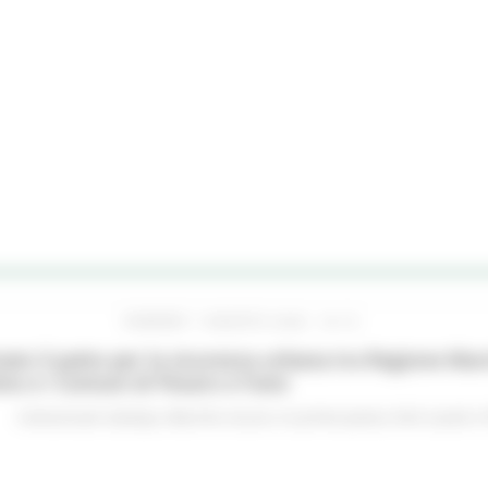
VENERDÌ 7 AGOSTO 2026 16:15
ato il patto per la sicurezza urbana tra Regione Mar
no e i Comuni di Pesaro e Fano
Comunicati stampa
Marche sicure
In primo piano
Enti Locali e