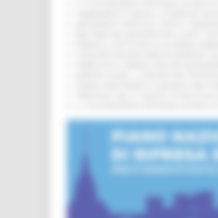
IL 118 DI MACERATA FESTEGGIA 30 ANNI D
CAMBIAMENTI CLIMATICI, LE MARCHE SOS
ARTIGIANATO ARTISTICO, TIPICO E TRADIZ
BIKE PARK DEL MONTEFELTRO, OLTRE 7 KM
FIRMATO IL PATTO PER LA SICUREZZA URB
CONCORSI REGIONE MARCHE RISERVATI AL
PUBBLICATO IL BANDO 2026 PER VALORIZZ
MARCHE SICURE, 1,2 MILIONI PER TECNOLO
FONDO INVESTIMENTI E LIQUIDITÀ 2026: P
TRENITALIA, DAL 31 AGOSTO ATTIVA IN VI
IL 118 DI MACERATA FESTEGGIA 30 ANNI D