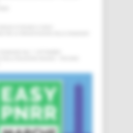
IERE
!
COMUNI DI PESARO E FANO
!
INE PER LA PRESENTAZIONE DELLE DOMANDE
!
LE DOMANDE DAL 1° SETTEMBRE
!
SA DELLA RELAZIONE MILANO – PESCARA
!