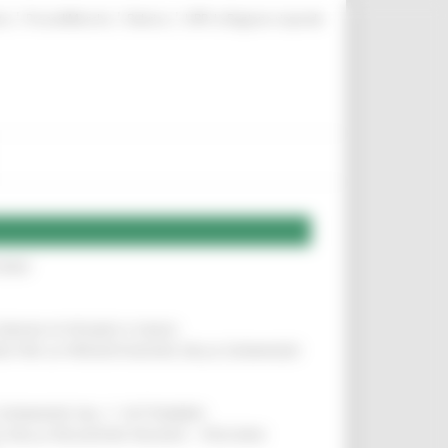
|
|
|
te
ProcediMarche
Rubrica
URP: la Regione risponde
IERE
!
COMUNI DI PESARO E FANO
!
INE PER LA PRESENTAZIONE DELLE DOMANDE
!
LE DOMANDE DAL 1° SETTEMBRE
!
SA DELLA RELAZIONE MILANO – PESCARA
!