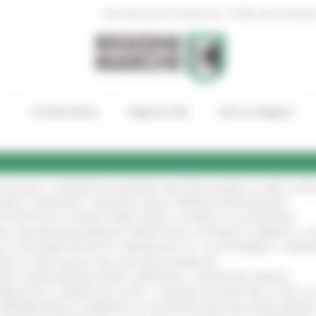
|
Amministrazione Trasparente
Profilo del committen
In Primo Piano
Regione Utile
Entra in Regione
TENGONO IL MANIFESTO EUROPEO PER PROTEGGERE LE AREE COST
IONALE: APPROVATI I PROGETTI DELLE IMPRESE MARCHIGIANE
!
 DI PISTE ED IL NUOVO PUMP TRACK, ULTIMATA LA CONSEGNA
!
ANA TRA REGIONE MARCHE, PREFETTURA DI PESARO E URBINO E I 
LE CATEGORIE PROTETTE: PROROGATO AL 10 SETTEMBRE IL TERM
ARE LO SPETTACOLO DAL VIVO NELLE MARCHE
!
GIE E VIDEOSORVEGLIANZA: APPROVATI I CRITERI DEL BANDO
!
UBBLICATO IL BANDO DA OLTRE 11 MILIONI DI EURO PER LE PMI, 
A SPERIMENTALE LA FERMATA DI CIVITANOVA PER DUE FRECCIAROS