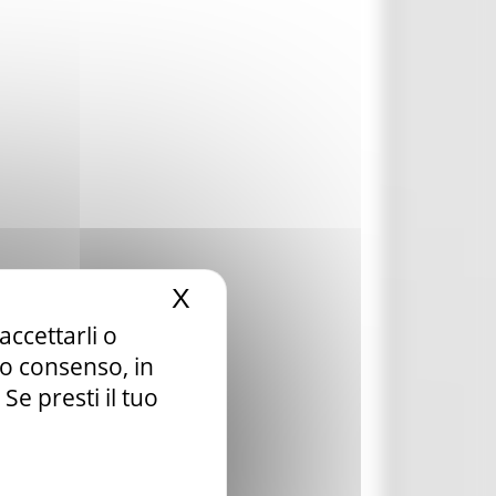
X
Nascondi il banner dei c
accettarli o
tuo consenso, in
e presti il tuo