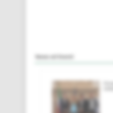
News ed Eventi
Firm
Urbi