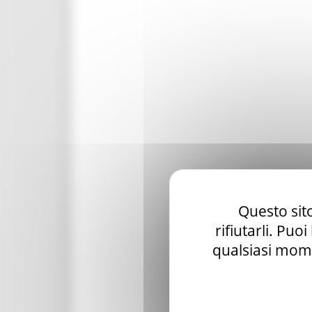
Questo sito
rifiutarli. Puo
qualsiasi mome