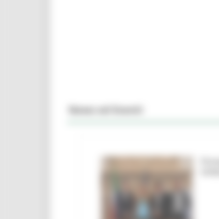
News ed Eventi
Firm
Urbi