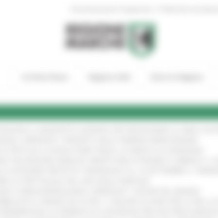
|
Amministrazione Trasparente
Profilo del committen
In Primo Piano
Regione Utile
Entra in Regione
TENGONO IL MANIFESTO EUROPEO PER PROTEGGERE LE AREE COST
IONALE: APPROVATI I PROGETTI DELLE IMPRESE MARCHIGIANE
!
 DI PISTE ED IL NUOVO PUMP TRACK, ULTIMATA LA CONSEGNA
!
ANA TRA REGIONE MARCHE, PREFETTURA DI PESARO E URBINO E I 
LE CATEGORIE PROTETTE: PROROGATO AL 10 SETTEMBRE IL TERM
ARE LO SPETTACOLO DAL VIVO NELLE MARCHE
!
GIE E VIDEOSORVEGLIANZA: APPROVATI I CRITERI DEL BANDO
!
UBBLICATO IL BANDO DA OLTRE 11 MILIONI DI EURO PER LE PMI, 
A SPERIMENTALE LA FERMATA DI CIVITANOVA PER DUE FRECCIAROS