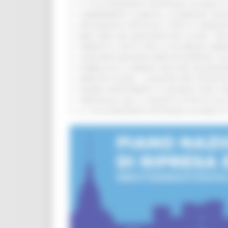
IL 118 DI MACERATA FESTEGGIA 30 ANNI D
CAMBIAMENTI CLIMATICI, LE MARCHE SOS
ARTIGIANATO ARTISTICO, TIPICO E TRADIZ
BIKE PARK DEL MONTEFELTRO, OLTRE 7 KM
FIRMATO IL PATTO PER LA SICUREZZA URB
CONCORSI REGIONE MARCHE RISERVATI AL
PUBBLICATO IL BANDO 2026 PER VALORIZZ
MARCHE SICURE, 1,2 MILIONI PER TECNOLO
FONDO INVESTIMENTI E LIQUIDITÀ 2026: P
TRENITALIA, DAL 31 AGOSTO ATTIVA IN VI
IL 118 DI MACERATA FESTEGGIA 30 ANNI D