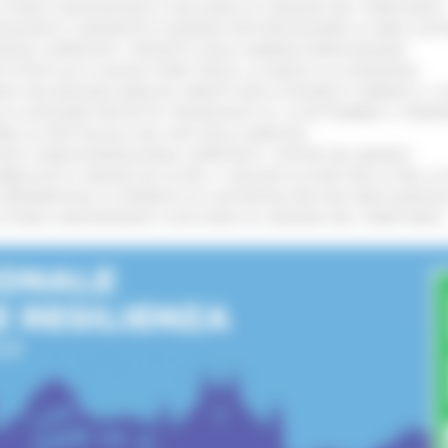
I STORIA, INNOVAZIONE E SOCCORSO AL SERVIZIO DEL TERRITORIO
!
TENGONO IL MANIFESTO EUROPEO PER PROTEGGERE LE AREE COST
IONALE: APPROVATI I PROGETTI DELLE IMPRESE MARCHIGIANE
!
 DI PISTE ED IL NUOVO PUMP TRACK, ULTIMATA LA CONSEGNA
!
ANA TRA REGIONE MARCHE, PREFETTURA DI PESARO E URBINO E I 
LE CATEGORIE PROTETTE: PROROGATO AL 10 SETTEMBRE IL TERM
ARE LO SPETTACOLO DAL VIVO NELLE MARCHE
!
GIE E VIDEOSORVEGLIANZA: APPROVATI I CRITERI DEL BANDO
!
UBBLICATO IL BANDO DA OLTRE 11 MILIONI DI EURO PER LE PMI, 
A SPERIMENTALE LA FERMATA DI CIVITANOVA PER DUE FRECCIAROS
I STORIA, INNOVAZIONE E SOCCORSO AL SERVIZIO DEL TERRITORIO
!