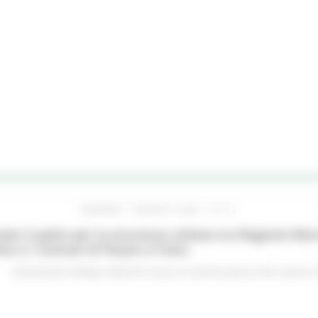
VENERDÌ 7 AGOSTO 2026 16:15
ato il patto per la sicurezza urbana tra Regione Mar
no e i Comuni di Pesaro e Fano
Comunicati stampa
Marche sicure
In primo piano
Enti Locali e