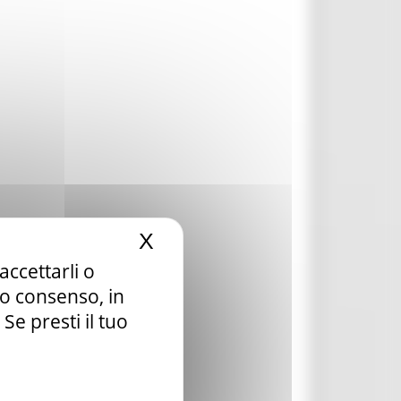
X
Nascondi il banner dei c
accettarli o
tuo consenso, in
e presti il tuo