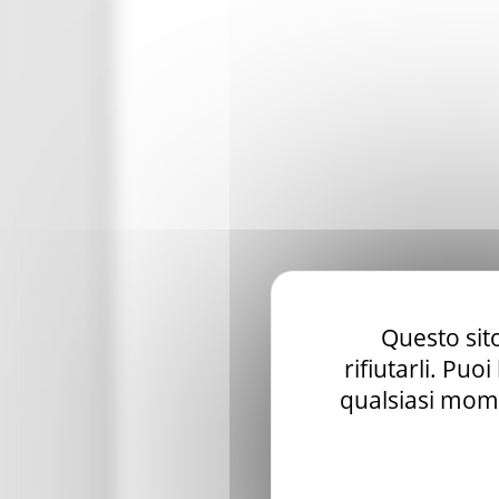
Questo sito
rifiutarli. Puo
qualsiasi mome