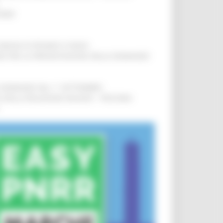
IERE
!
COMUNI DI PESARO E FANO
!
INE PER LA PRESENTAZIONE DELLE DOMANDE
!
LE DOMANDE DAL 1° SETTEMBRE
!
SA DELLA RELAZIONE MILANO – PESCARA
!