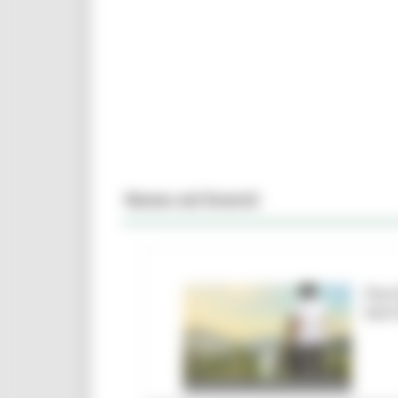
News ed Eventi
Parc
barr