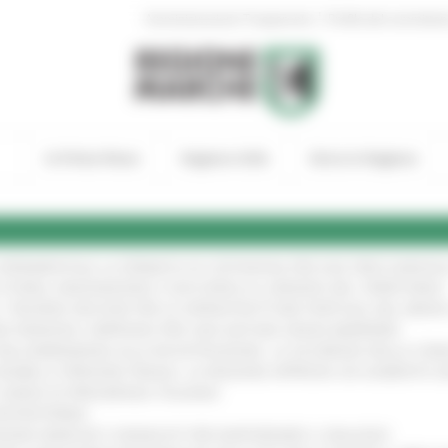
|
Amministrazione Trasparente
Profilo del committen
In Primo Piano
Regione Utile
Entra in Regione
A SPERIMENTALE LA FERMATA DI CIVITANOVA PER DUE FRECCIAROS
I STORIA, INNOVAZIONE E SOCCORSO AL SERVIZIO DEL TERRITORIO
!
RO: “RISORSE DECISIVE PER LE INFRASTRUTTURE PORTUALI DEL MEDI
IONE RINNOVA L'IMPEGNO PER UNA NATURA SENZA BARRIERE
!
"DALL’EMERGENZA ALLA RICOSTRUZIONE. LA SICUREZZA DELLA COMU
 DISABILI E PERSONE FRAGILI: LA REGIONE APPROVA UN AUMENTO 
L’ANNO DI PRESIDENZA ITALIANA
!
’ENTROTERRA
!
GIONE MARCHE E SINDACATI PER RAFFORZARE IL DIALOGO
!