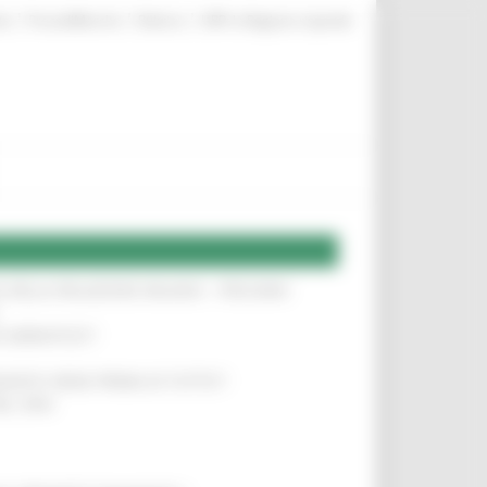
|
|
|
te
ProcediMarche
Rubrica
URP: la Regione risponde
SA DELLA RELAZIONE MILANO – PESCARA
!
O ADRIATICO”
!
NITA’ VIENE PRIMA DI TUTTO”
!
DEL 35%
!