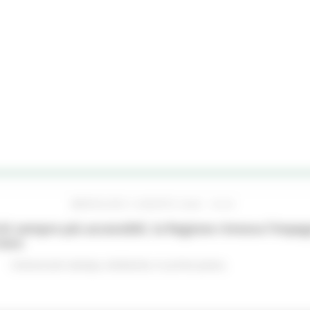
MERCOLEDÌ 5 AGOSTO 2026 16:24
hi sempre più accessibili, la Regione rinnova l'imp
iere
Comunicati stampa
Ambiente
In primo piano