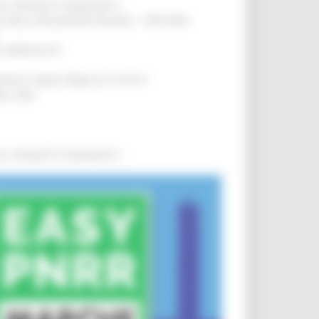
0 I PROGETTI FINANZIATI
!
SA DELLA RELAZIONE MILANO – PESCARA
!
O ADRIATICO”
!
NITA’ VIENE PRIMA DI TUTTO”
!
DEL 35%
!
0 I PROGETTI FINANZIATI
!