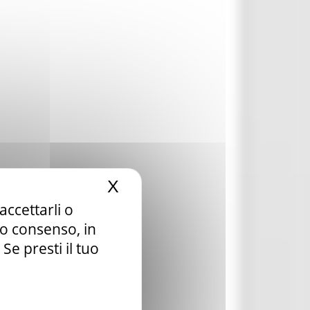
X
Nascondi il banner dei c
accettarli o
tuo consenso, in
e presti il tuo