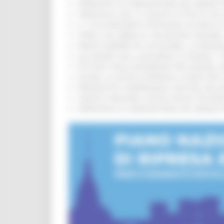
APPROVATA LA GRADUATORIA DEL BANDO PER
TRENITALIA, DAL 31 AGOSTO ATTIVA IN VI
IL 118 DI MACERATA FESTEGGIA 30 ANNI D
CIPESS, VIA LIBERA AI 106 MILIONI, BUGA
PARCHI SEMPRE PIÙ ACCESSIBILI, LA REG
ALLUVIONE 2022, ACQUAROLI AI SINDACI: 
PIÙ POSTI NELLE RESIDENZE PER ANZIANI,
EUSAIR, LA GIUNTA APPROVA IL PIANO PER 
PRESENTATO HAPPENNINO, FESTIVAL DELL
SANITÀ E WELFARE, NUOVA INTESA TRA RE
APPROVATA LA GRADUATORIA DEL BANDO PER