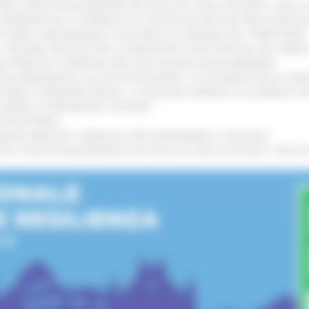
 L’INDUSTRIALIZZAZIONE DEI RISULTATI DELLA RICERCA: CIRCA 4
A SPERIMENTALE LA FERMATA DI CIVITANOVA PER DUE FRECCIAROS
I STORIA, INNOVAZIONE E SOCCORSO AL SERVIZIO DEL TERRITORIO
!
RO: “RISORSE DECISIVE PER LE INFRASTRUTTURE PORTUALI DEL MEDI
IONE RINNOVA L'IMPEGNO PER UNA NATURA SENZA BARRIERE
!
"DALL’EMERGENZA ALLA RICOSTRUZIONE. LA SICUREZZA DELLA COMU
 DISABILI E PERSONE FRAGILI: LA REGIONE APPROVA UN AUMENTO 
L’ANNO DI PRESIDENZA ITALIANA
!
’ENTROTERRA
!
GIONE MARCHE E SINDACATI PER RAFFORZARE IL DIALOGO
!
 L’INDUSTRIALIZZAZIONE DEI RISULTATI DELLA RICERCA: CIRCA 4