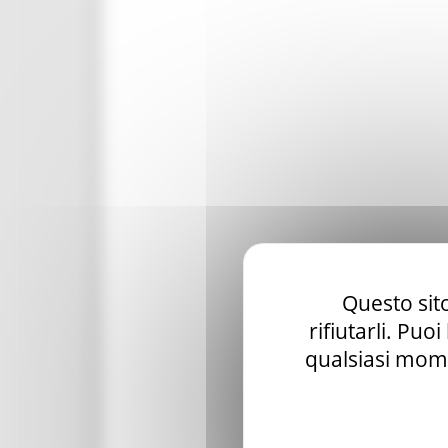
Questo sito
rifiutarli. Puo
qualsiasi mome