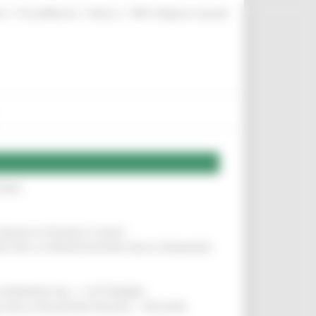
|
|
|
te
ProcediMarche
Rubrica
URP: la Regione risponde
IERE
!
COMUNI DI PESARO E FANO
!
INE PER LA PRESENTAZIONE DELLE DOMANDE
!
LE DOMANDE DAL 1° SETTEMBRE
!
SA DELLA RELAZIONE MILANO – PESCARA
!