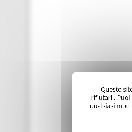
Questo sito
rifiutarli. Puo
qualsiasi mome