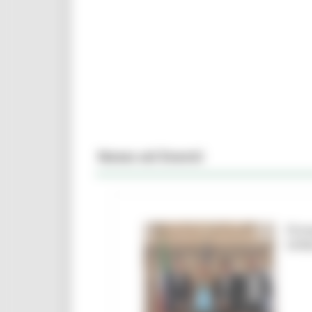
News ed Eventi
Firm
Urbi