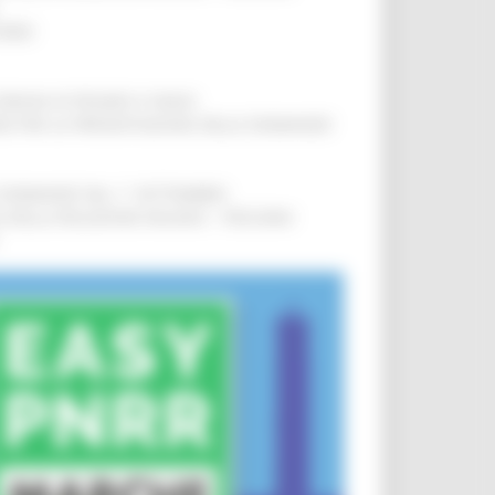
IERE
!
COMUNI DI PESARO E FANO
!
INE PER LA PRESENTAZIONE DELLE DOMANDE
!
LE DOMANDE DAL 1° SETTEMBRE
!
SA DELLA RELAZIONE MILANO – PESCARA
!