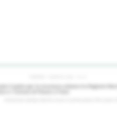
VENERDÌ 7 AGOSTO 2026 16:15
ato il patto per la sicurezza urbana tra Regione Mar
no e i Comuni di Pesaro e Fano
Comunicati stampa
Marche sicure
In primo piano
Enti Locali e