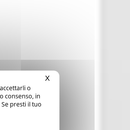
X
Nascondi il banner dei c
accettarli o
tuo consenso, in
e presti il tuo