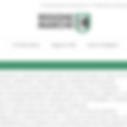
|
Amministrazione Trasparente
Profilo del committen
In Primo Piano
Regione Utile
Entra in Regione
TENGONO IL MANIFESTO EUROPEO PER PROTEGGERE LE AREE COST
IONALE: APPROVATI I PROGETTI DELLE IMPRESE MARCHIGIANE
!
 DI PISTE ED IL NUOVO PUMP TRACK, ULTIMATA LA CONSEGNA
!
ANA TRA REGIONE MARCHE, PREFETTURA DI PESARO E URBINO E I 
LE CATEGORIE PROTETTE: PROROGATO AL 10 SETTEMBRE IL TERM
ARE LO SPETTACOLO DAL VIVO NELLE MARCHE
!
GIE E VIDEOSORVEGLIANZA: APPROVATI I CRITERI DEL BANDO
!
UBBLICATO IL BANDO DA OLTRE 11 MILIONI DI EURO PER LE PMI, 
A SPERIMENTALE LA FERMATA DI CIVITANOVA PER DUE FRECCIAROS