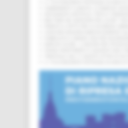
IL 118 DI MACERATA FESTEGGIA 30 ANNI D
CAMBIAMENTI CLIMATICI, LE MARCHE SOS
ARTIGIANATO ARTISTICO, TIPICO E TRADIZ
BIKE PARK DEL MONTEFELTRO, OLTRE 7 KM
FIRMATO IL PATTO PER LA SICUREZZA URB
CONCORSI REGIONE MARCHE RISERVATI AL
PUBBLICATO IL BANDO 2026 PER VALORIZZ
MARCHE SICURE, 1,2 MILIONI PER TECNOLO
FONDO INVESTIMENTI E LIQUIDITÀ 2026: P
TRENITALIA, DAL 31 AGOSTO ATTIVA IN VI
IL 118 DI MACERATA FESTEGGIA 30 ANNI D