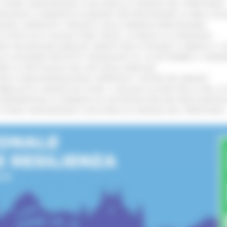
I STORIA, INNOVAZIONE E SOCCORSO AL SERVIZIO DEL TERRITORIO
!
TENGONO IL MANIFESTO EUROPEO PER PROTEGGERE LE AREE COST
IONALE: APPROVATI I PROGETTI DELLE IMPRESE MARCHIGIANE
!
 DI PISTE ED IL NUOVO PUMP TRACK, ULTIMATA LA CONSEGNA
!
ANA TRA REGIONE MARCHE, PREFETTURA DI PESARO E URBINO E I 
LE CATEGORIE PROTETTE: PROROGATO AL 10 SETTEMBRE IL TERM
ARE LO SPETTACOLO DAL VIVO NELLE MARCHE
!
GIE E VIDEOSORVEGLIANZA: APPROVATI I CRITERI DEL BANDO
!
UBBLICATO IL BANDO DA OLTRE 11 MILIONI DI EURO PER LE PMI, 
A SPERIMENTALE LA FERMATA DI CIVITANOVA PER DUE FRECCIAROS
I STORIA, INNOVAZIONE E SOCCORSO AL SERVIZIO DEL TERRITORIO
!