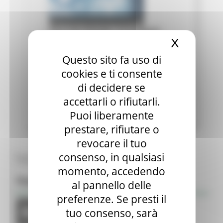
Marche Sicure, 1,2 milioni
per tecnologie e
X
Nascond
videosorveglianza: approvati
Questo sito fa uso di
i criteri del bando
cookies e ti consente
Comunicati stampa
In primo
di decidere se
piano
Enti Locali e
PA
Opportunità per il
accettarli o rifiutarli.
territorio
Puoi liberamente
prestare, rifiutare o
revocare il tuo
consenso, in qualsiasi
Tutte le news
momento, accedendo
Focus
al pannello delle
preferenze. Se presti il
tuo consenso, sarà