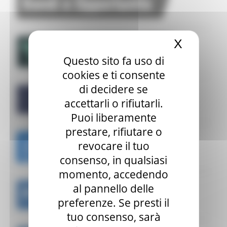
X
Nascond
Questo sito fa uso di
cookies e ti consente
di decidere se
accettarli o rifiutarli.
Puoi liberamente
prestare, rifiutare o
revocare il tuo
consenso, in qualsiasi
momento, accedendo
al pannello delle
preferenze. Se presti il
tuo consenso, sarà