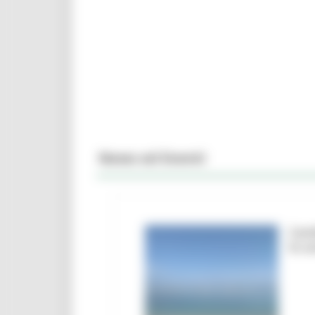
News ed Eventi
Camb
le a