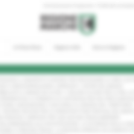
|
Amministrazione Trasparente
Profilo del committen
In Primo Piano
Regione Utile
Entra in Regione
TENGONO IL MANIFESTO EUROPEO PER PROTEGGERE LE AREE COST
GIE E VIDEOSORVEGLIANZA: APPROVATI I CRITERI DEL BANDO
!
UBBLICATO IL BANDO DA OLTRE 11 MILIONI DI EURO PER LE PMI, 
A SPERIMENTALE LA FERMATA DI CIVITANOVA PER DUE FRECCIAROS
I STORIA, INNOVAZIONE E SOCCORSO AL SERVIZIO DEL TERRITORIO
!
RO: “RISORSE DECISIVE PER LE INFRASTRUTTURE PORTUALI DEL MEDI
IONE RINNOVA L'IMPEGNO PER UNA NATURA SENZA BARRIERE
!
"DALL’EMERGENZA ALLA RICOSTRUZIONE. LA SICUREZZA DELLA COMU
 DISABILI E PERSONE FRAGILI: LA REGIONE APPROVA UN AUMENTO 