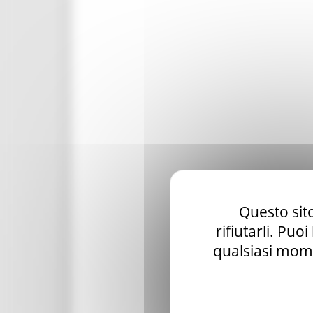
Questo sito
rifiutarli. Puo
qualsiasi mome