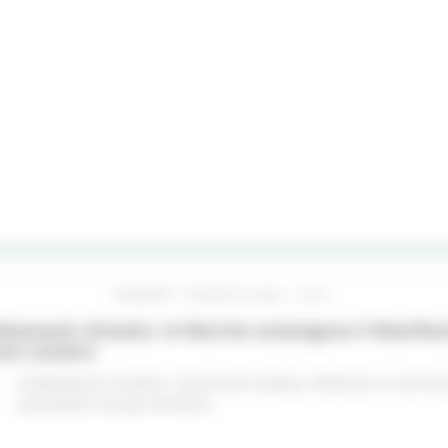
VENERDÌ 7 AGOSTO 2026 10:24
iamenti climatici, le Marche sostengono il Manifes
ree costiere
Cambiamenti climatici
Comunicati stampa
Ambiente
In primo 
sostenibile
Europa ed Estero