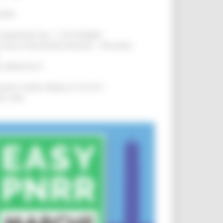
IERE
!
LE DOMANDE DAL 1° SETTEMBRE
!
SA DELLA RELAZIONE MILANO – PESCARA
!
O ADRIATICO”
!
NITA’ VIENE PRIMA DI TUTTO”
!
DEL 35%
!