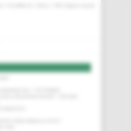
|
|
|
te
ProcediMarche
Rubrica
URP: la Regione risponde
IERE
!
LE DOMANDE DAL 1° SETTEMBRE
!
SA DELLA RELAZIONE MILANO – PESCARA
!
O ADRIATICO”
!
NITA’ VIENE PRIMA DI TUTTO”
!
DEL 35%
!