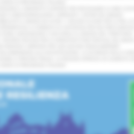
L’ANNO DI PRESIDENZA ITALIANA
!
TENGONO IL MANIFESTO EUROPEO PER PROTEGGERE LE AREE COST
GIE E VIDEOSORVEGLIANZA: APPROVATI I CRITERI DEL BANDO
!
UBBLICATO IL BANDO DA OLTRE 11 MILIONI DI EURO PER LE PMI, 
A SPERIMENTALE LA FERMATA DI CIVITANOVA PER DUE FRECCIAROS
I STORIA, INNOVAZIONE E SOCCORSO AL SERVIZIO DEL TERRITORIO
!
RO: “RISORSE DECISIVE PER LE INFRASTRUTTURE PORTUALI DEL MEDI
IONE RINNOVA L'IMPEGNO PER UNA NATURA SENZA BARRIERE
!
"DALL’EMERGENZA ALLA RICOSTRUZIONE. LA SICUREZZA DELLA COMU
 DISABILI E PERSONE FRAGILI: LA REGIONE APPROVA UN AUMENTO 
L’ANNO DI PRESIDENZA ITALIANA
!