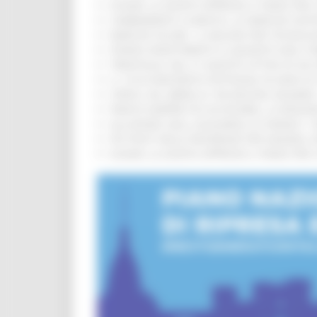
EUSAIR, LA GIUNTA APPROVA IL PIANO PER 
CAMBIAMENTI CLIMATICI, LE MARCHE SOS
MARCHE SICURE, 1,2 MILIONI PER TECNOLO
FONDO INVESTIMENTI E LIQUIDITÀ 2026: P
TRENITALIA, DAL 31 AGOSTO ATTIVA IN VI
IL 118 DI MACERATA FESTEGGIA 30 ANNI D
CIPESS, VIA LIBERA AI 106 MILIONI, BUGA
PARCHI SEMPRE PIÙ ACCESSIBILI, LA REG
ALLUVIONE 2022, ACQUAROLI AI SINDACI: 
PIÙ POSTI NELLE RESIDENZE PER ANZIANI,
EUSAIR, LA GIUNTA APPROVA IL PIANO PER 