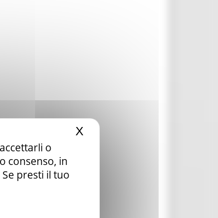
X
Nascondi il banner dei c
accettarli o
tuo consenso, in
e presti il tuo