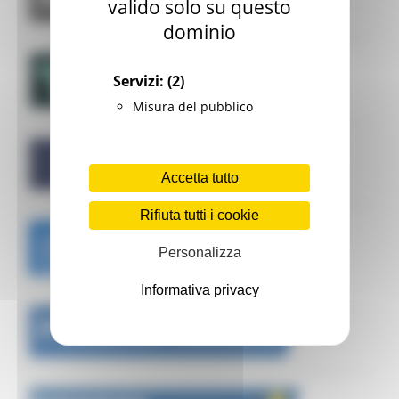
valido solo su questo
dominio
Servizi:
(2)
Misura del pubblico
Accetta tutto
Rifiuta tutti i cookie
Personalizza
Informativa privacy