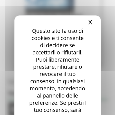
Marche Sicure, 1,2 milioni
per tecnologie e
X
Nascond
videosorveglianza: approvati
Questo sito fa uso di
i criteri del bando
cookies e ti consente
Comunicati stampa
In primo
di decidere se
piano
Enti Locali e
PA
Opportunità per il
accettarli o rifiutarli.
territorio
Puoi liberamente
prestare, rifiutare o
revocare il tuo
consenso, in qualsiasi
Tutte le news
momento, accedendo
Focus
al pannello delle
preferenze. Se presti il
tuo consenso, sarà