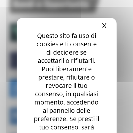
X
Nascond
Questo sito fa uso di
cookies e ti consente
di decidere se
accettarli o rifiutarli.
Puoi liberamente
prestare, rifiutare o
revocare il tuo
consenso, in qualsiasi
momento, accedendo
al pannello delle
preferenze. Se presti il
tuo consenso, sarà