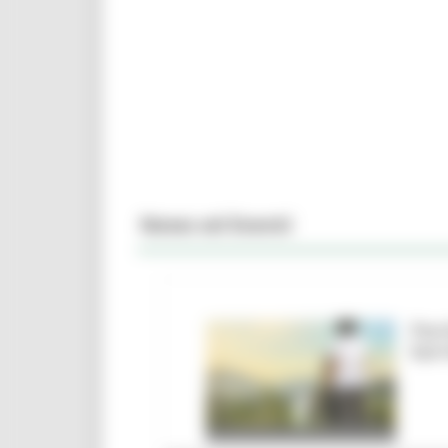
News ed Eventi
Parc
barr