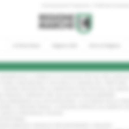
|
Amministrazione Trasparente
Profilo del committen
In Primo Piano
Regione Utile
Entra in Regione
A SPERIMENTALE LA FERMATA DI CIVITANOVA PER DUE FRECCIAROS
I STORIA, INNOVAZIONE E SOCCORSO AL SERVIZIO DEL TERRITORIO
!
RO: “RISORSE DECISIVE PER LE INFRASTRUTTURE PORTUALI DEL MEDI
IONE RINNOVA L'IMPEGNO PER UNA NATURA SENZA BARRIERE
!
"DALL’EMERGENZA ALLA RICOSTRUZIONE. LA SICUREZZA DELLA COMU
 DISABILI E PERSONE FRAGILI: LA REGIONE APPROVA UN AUMENTO 
L’ANNO DI PRESIDENZA ITALIANA
!
’ENTROTERRA
!
GIONE MARCHE E SINDACATI PER RAFFORZARE IL DIALOGO
!