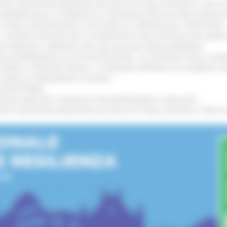
 L’INDUSTRIALIZZAZIONE DEI RISULTATI DELLA RICERCA: CIRCA 4
A SPERIMENTALE LA FERMATA DI CIVITANOVA PER DUE FRECCIAROS
I STORIA, INNOVAZIONE E SOCCORSO AL SERVIZIO DEL TERRITORIO
!
RO: “RISORSE DECISIVE PER LE INFRASTRUTTURE PORTUALI DEL MEDI
IONE RINNOVA L'IMPEGNO PER UNA NATURA SENZA BARRIERE
!
"DALL’EMERGENZA ALLA RICOSTRUZIONE. LA SICUREZZA DELLA COMU
 DISABILI E PERSONE FRAGILI: LA REGIONE APPROVA UN AUMENTO 
L’ANNO DI PRESIDENZA ITALIANA
!
’ENTROTERRA
!
GIONE MARCHE E SINDACATI PER RAFFORZARE IL DIALOGO
!
 L’INDUSTRIALIZZAZIONE DEI RISULTATI DELLA RICERCA: CIRCA 4