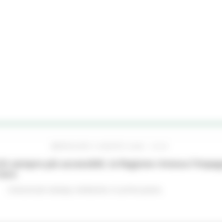
MERCOLEDÌ 5 AGOSTO 2026 16:24
hi sempre più accessibili, la Regione rinnova l'imp
iere
Comunicati stampa
Ambiente
In primo piano