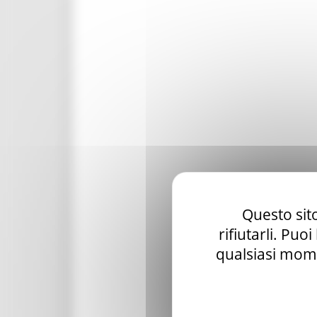
Questo sito
rifiutarli. Puo
qualsiasi mome