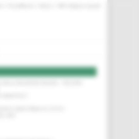
|
|
|
te
ProcediMarche
Rubrica
URP: la Regione risponde
SA DELLA RELAZIONE MILANO – PESCARA
!
O ADRIATICO”
!
NITA’ VIENE PRIMA DI TUTTO”
!
DEL 35%
!