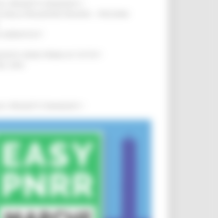
0 I PROGETTI FINANZIATI
!
SA DELLA RELAZIONE MILANO – PESCARA
!
O ADRIATICO”
!
NITA’ VIENE PRIMA DI TUTTO”
!
DEL 35%
!
0 I PROGETTI FINANZIATI
!