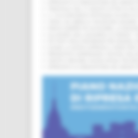
APPROVATA LA GRADUATORIA DEL BANDO PER
TRENITALIA, DAL 31 AGOSTO ATTIVA IN VI
IL 118 DI MACERATA FESTEGGIA 30 ANNI D
CIPESS, VIA LIBERA AI 106 MILIONI, BUGA
PARCHI SEMPRE PIÙ ACCESSIBILI, LA REG
ALLUVIONE 2022, ACQUAROLI AI SINDACI: 
PIÙ POSTI NELLE RESIDENZE PER ANZIANI,
EUSAIR, LA GIUNTA APPROVA IL PIANO PER 
PRESENTATO HAPPENNINO, FESTIVAL DELL
SANITÀ E WELFARE, NUOVA INTESA TRA RE
APPROVATA LA GRADUATORIA DEL BANDO PER