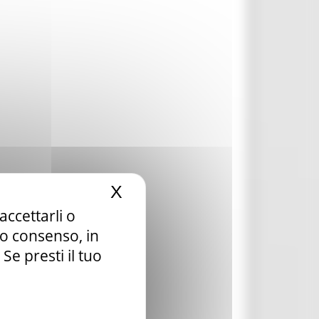
X
Nascondi il banner dei c
accettarli o
tuo consenso, in
e presti il tuo