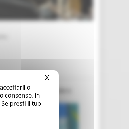
one.
X
Nascondi il banner dei c
accettarli o
are l'innovazione locale e
tuo consenso, in
e presti il tuo