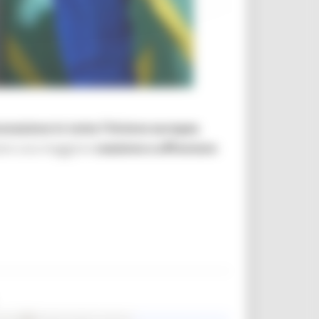
innovazione in tutta l'Unione europea
.
overe una maggiore
coesione e affrontare