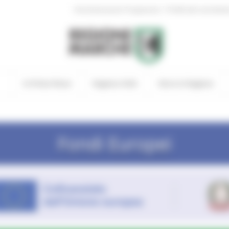
|
Amministrazione Trasparente
Profilo del committen
In Primo Piano
Regione Utile
Entra in Regione
Fondi Europei