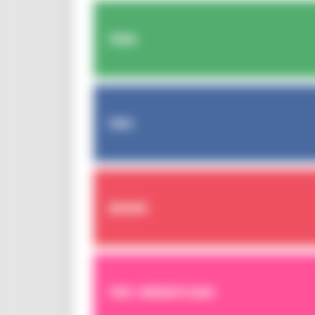
FESR
FSE+
BANDI
PER I BENEFICIARI