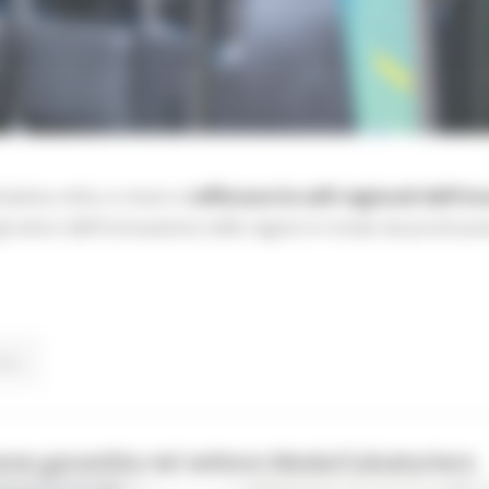
iativa volta a creare e
rafforzare le valli regionali dell'
e gli attori dell'innovazione nelle regioni in modo da promu
ua..
one garantita nel settore Moda/Calzaturiero