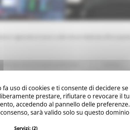
ssore regionale al Lavoro sulle misure dedicate all’occupazi
ndi Europei
Lavoro Formazione professionale
Continua..
 fa uso di cookies e ti consente di decidere se 
00 valli regionali dell’innovazione per rafforz
i liberamente prestare, rifiutare o revocare il 
nto, accedendo al pannello delle preferenze. S
consenso, sarà valido solo su questo dominio
Servizi:
(2)