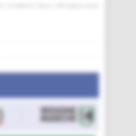
|
|
|
te
ProcediMarche
Rubrica
URP: la Regione risponde