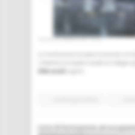
VENERDÌ 24 MARZO 2023 08:00
La Commissione europea ha lanciato un'iniz
L'obiettivo principale è quello di collegar
sfide sociali
urgenti.
Fondi Europei
EU Direct
Contin
Corsi di formazione ad occupazi