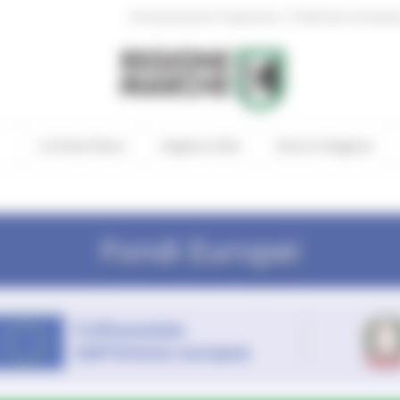
|
Amministrazione Trasparente
Profilo del committen
In Primo Piano
Regione Utile
Entra in Regione
Fondi Europei