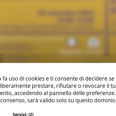
 fa uso di cookies e ti consente di decidere se 
i liberamente prestare, rifiutare o revocare il 
nto, accedendo al pannello delle preferenze. S
azzetto Belvedere SPINETOLI (AP) o onlie, avrà luogo il
Sem
consenso, sarà valido solo su questo dominio
ea dell’insegnamento nelle scuole marchigiane”
, promosso dall’
tatale “Enrico Medi” di Senigallia (AN), scuola polo del Prog
Unite d’Europa di Spinetoli,
Servizi:
(2)