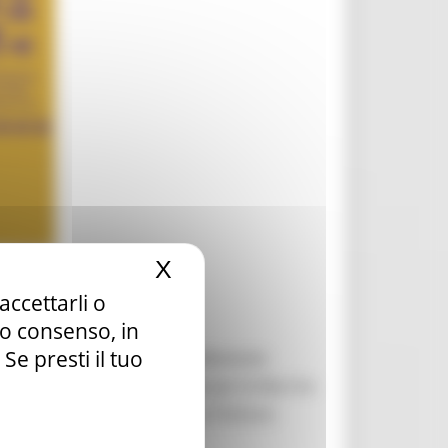
X
Nascondi il banner dei c
accettarli o
tuo consenso, in
e presti il tuo
inario formativo
“L’Accreditamento
Ufficio Scolastico Regionale per le Marche
ramma Erasmus + eTwinning e l’Istituto