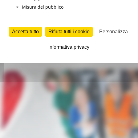
Misura del pubblico
iovani
Istruzione Formazione e Diritto allo studio
Continua..
Accetta tutto
Rifiuta tutti i cookie
Personalizza
Informativa privacy
Settima edizione di EURES ITALY for EMPLOYERS