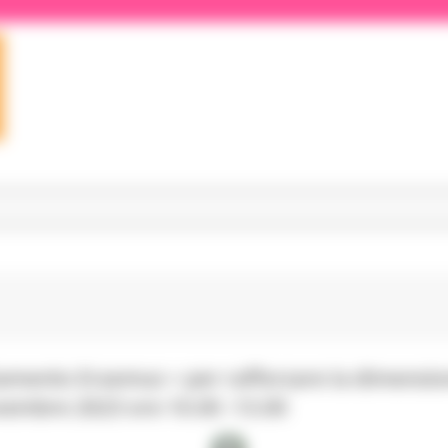
tamento Erasmus + per rafforzare la dimensi
vembre 2023 ore 10.00 -13.00