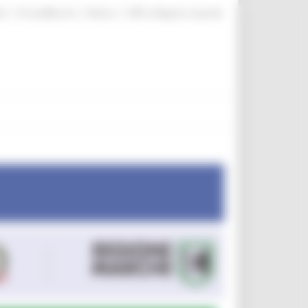
|
|
|
te
ProcediMarche
Rubrica
URP: la Regione risponde