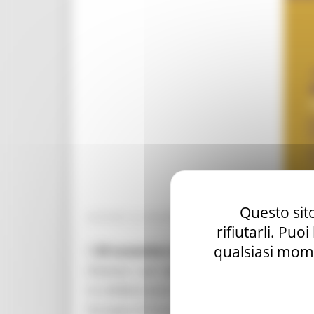
Questo sito
GIOVEDÌ 23 NOVEMBRE 2023 18:13
rifiutarli. Puo
qualsiasi mome
Il
29 novembre 2023,
presso Aula Magna Pal
Erasmus + per rafforzare la dimensione europ
in collaborazione con il Liceo Scientifico S
Europeo di Studi e Ricerche per le Nazioni 