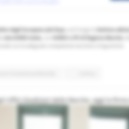
mbito degli European Job Days,
avrà luogo la
Settima edizi
la
rete EURES Italia,
con
EURES e CPi di Regione Marche
, d
rsonale con le adeguate competenze tecniche e linguistiche
avoro Formazione professionale
Continua..
gli Uffici Giudiziari delle Marche, oggi la fir