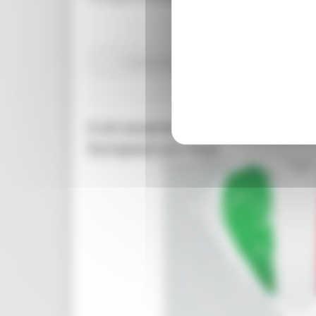
Fondi Europei
EU Direct
Europa ed Estero
G
Il 24 novembre 2024, al via la 
European Job Days