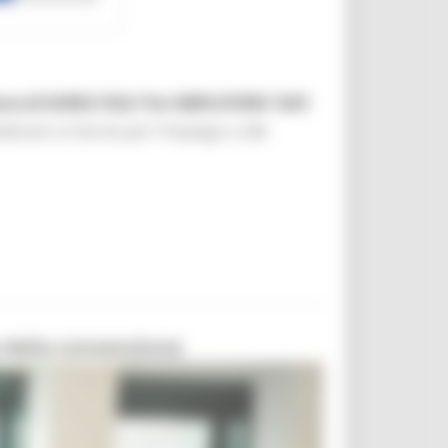
one di EURES ITALY for EMPLOYERS' DAY
edicato ai Servizi per l'impiego e alle
ma della convenzione