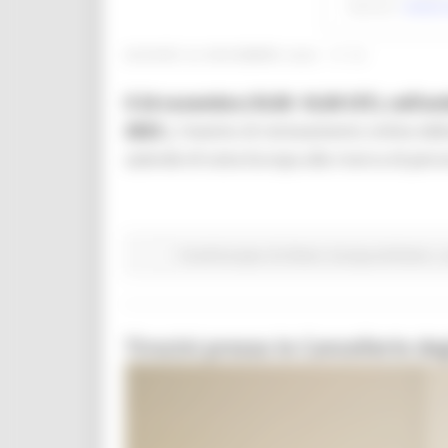
GIOVEDÌ 23 NOVEMBRE 2023 17:13
Il 24 novembre (10,00 -16,00 CET), nell’a
2023
)
,
l'evento di reclutamento online del
aziende di tutta Europa alla ricerca di pe
Fondi Europei
EU Direct
Europa ed Estero
L
Tirocini presso le Cancellerie de