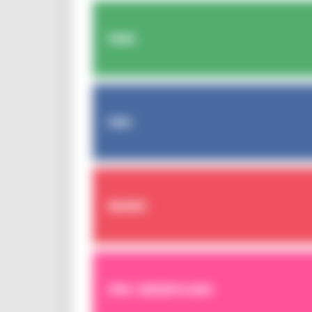
FESR
FSE+
BANDI
PER I BENEFICIARI