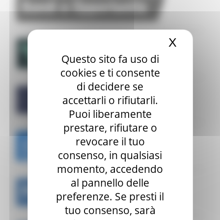
X
Nascond
Questo sito fa uso di
cookies e ti consente
di decidere se
accettarli o rifiutarli.
Puoi liberamente
prestare, rifiutare o
revocare il tuo
consenso, in qualsiasi
momento, accedendo
al pannello delle
preferenze. Se presti il
tuo consenso, sarà