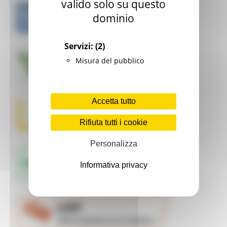
valido solo su questo
dominio
Servizi:
(2)
Misura del pubblico
Accetta tutto
Rifiuta tutti i cookie
Personalizza
Informativa privacy