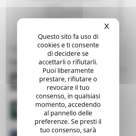
In primo
piano
Infrastrutture e
Trasporti
X
Nascond
Questo sito fa uso di
cookies e ti consente
Tutte le news
di decidere se
accettarli o rifiutarli.
Focus
Puoi liberamente
prestare, rifiutare o
revocare il tuo
consenso, in qualsiasi
momento, accedendo
al pannello delle
preferenze. Se presti il
tuo consenso, sarà