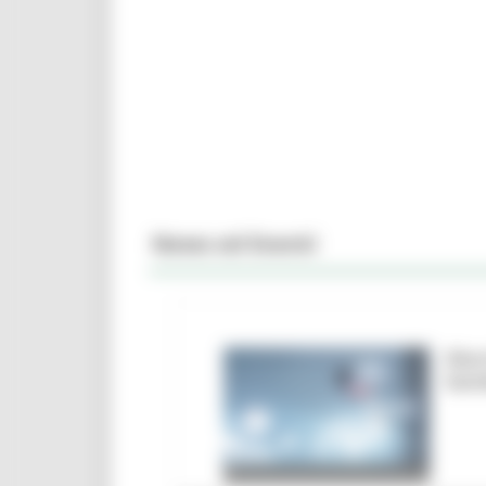
News ed Eventi
Marc
ban