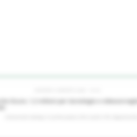
GIOVEDÌ 6 AGOSTO 2026 16:42
he Sicure, 1,2 milioni per tecnologie e videosorveglia
do
Comunicati stampa
In primo piano
Enti Locali e PA
Opportunità 