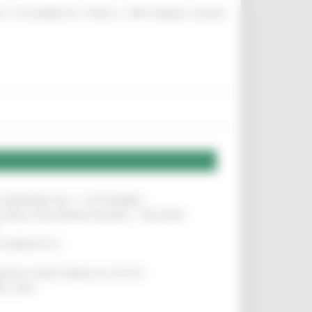
|
|
|
te
ProcediMarche
Rubrica
URP: la Regione risponde
LE DOMANDE DAL 1° SETTEMBRE
!
SA DELLA RELAZIONE MILANO – PESCARA
!
O ADRIATICO”
!
NITA’ VIENE PRIMA DI TUTTO”
!
DEL 35%
!