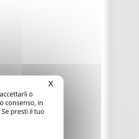
X
Nascondi il banner dei c
accettarli o
tuo consenso, in
e presti il tuo