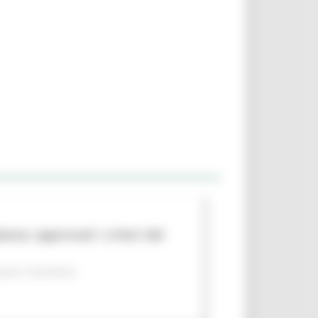
nza: approvati i criteri del
per il territorio