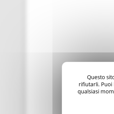
Questo sito
rifiutarli. Puo
qualsiasi mome