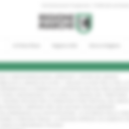
|
Amministrazione Trasparente
Profilo del committen
In Primo Piano
Regione Utile
Entra in Regione
GIE E VIDEOSORVEGLIANZA: APPROVATI I CRITERI DEL BANDO
!
UBBLICATO IL BANDO DA OLTRE 11 MILIONI DI EURO PER LE PMI, 
A SPERIMENTALE LA FERMATA DI CIVITANOVA PER DUE FRECCIAROS
I STORIA, INNOVAZIONE E SOCCORSO AL SERVIZIO DEL TERRITORIO
!
RO: “RISORSE DECISIVE PER LE INFRASTRUTTURE PORTUALI DEL MEDI
IONE RINNOVA L'IMPEGNO PER UNA NATURA SENZA BARRIERE
!
"DALL’EMERGENZA ALLA RICOSTRUZIONE. LA SICUREZZA DELLA COMU
 DISABILI E PERSONE FRAGILI: LA REGIONE APPROVA UN AUMENTO 
L’ANNO DI PRESIDENZA ITALIANA
!