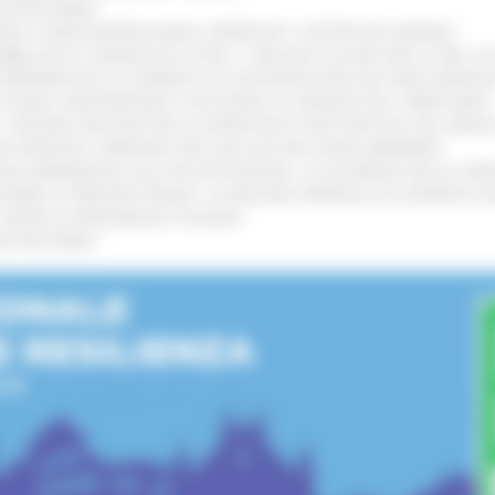
’ENTROTERRA
!
GIE E VIDEOSORVEGLIANZA: APPROVATI I CRITERI DEL BANDO
!
UBBLICATO IL BANDO DA OLTRE 11 MILIONI DI EURO PER LE PMI, 
A SPERIMENTALE LA FERMATA DI CIVITANOVA PER DUE FRECCIAROS
I STORIA, INNOVAZIONE E SOCCORSO AL SERVIZIO DEL TERRITORIO
!
RO: “RISORSE DECISIVE PER LE INFRASTRUTTURE PORTUALI DEL MEDI
IONE RINNOVA L'IMPEGNO PER UNA NATURA SENZA BARRIERE
!
"DALL’EMERGENZA ALLA RICOSTRUZIONE. LA SICUREZZA DELLA COMU
 DISABILI E PERSONE FRAGILI: LA REGIONE APPROVA UN AUMENTO 
L’ANNO DI PRESIDENZA ITALIANA
!
’ENTROTERRA
!