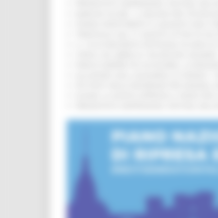
PRESENTATO HAPPENNINO, FESTIVAL DELL
MARCHE SICURE, 1,2 MILIONI PER TECNOLO
FONDO INVESTIMENTI E LIQUIDITÀ 2026: P
TRENITALIA, DAL 31 AGOSTO ATTIVA IN VI
IL 118 DI MACERATA FESTEGGIA 30 ANNI D
CIPESS, VIA LIBERA AI 106 MILIONI, BUGA
PARCHI SEMPRE PIÙ ACCESSIBILI, LA REG
ALLUVIONE 2022, ACQUAROLI AI SINDACI: 
PIÙ POSTI NELLE RESIDENZE PER ANZIANI,
EUSAIR, LA GIUNTA APPROVA IL PIANO PER 
PRESENTATO HAPPENNINO, FESTIVAL DELL