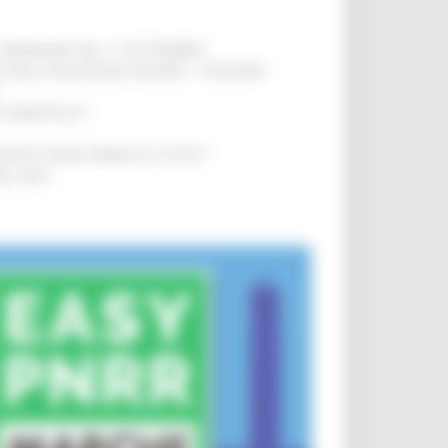
LE DOMANDE DAL 1° SETTEMBRE
!
SA DELLA RELAZIONE MILANO – PESCARA
!
O ADRIATICO”
!
NITA’ VIENE PRIMA DI TUTTO”
!
DEL 35%
!