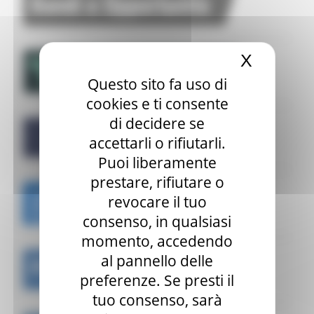
X
Nascond
Questo sito fa uso di
cookies e ti consente
di decidere se
accettarli o rifiutarli.
Puoi liberamente
prestare, rifiutare o
revocare il tuo
consenso, in qualsiasi
momento, accedendo
al pannello delle
preferenze. Se presti il
tuo consenso, sarà