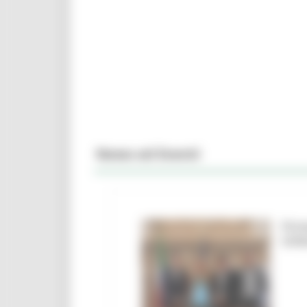
News ed Eventi
Firm
Urbi