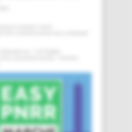
IERE
!
COMUNI DI PESARO E FANO
!
INE PER LA PRESENTAZIONE DELLE DOMANDE
!
LE DOMANDE DAL 1° SETTEMBRE
!
SA DELLA RELAZIONE MILANO – PESCARA
!