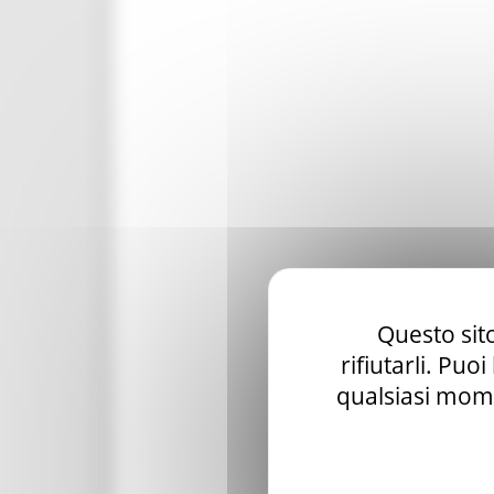
Questo sito
rifiutarli. Puo
qualsiasi mome