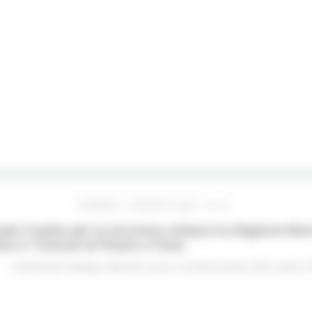
VENERDÌ 7 AGOSTO 2026 16:15
ato il patto per la sicurezza urbana tra Regione Mar
no e i Comuni di Pesaro e Fano
Comunicati stampa
Marche sicure
In primo piano
Enti Locali e