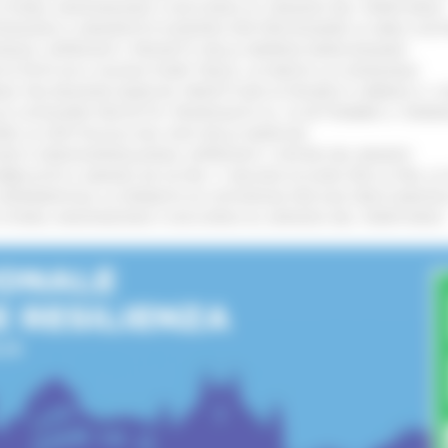
I STORIA, INNOVAZIONE E SOCCORSO AL SERVIZIO DEL TERRITORIO
!
TENGONO IL MANIFESTO EUROPEO PER PROTEGGERE LE AREE COST
IONALE: APPROVATI I PROGETTI DELLE IMPRESE MARCHIGIANE
!
 DI PISTE ED IL NUOVO PUMP TRACK, ULTIMATA LA CONSEGNA
!
ANA TRA REGIONE MARCHE, PREFETTURA DI PESARO E URBINO E I 
LE CATEGORIE PROTETTE: PROROGATO AL 10 SETTEMBRE IL TERM
ARE LO SPETTACOLO DAL VIVO NELLE MARCHE
!
GIE E VIDEOSORVEGLIANZA: APPROVATI I CRITERI DEL BANDO
!
UBBLICATO IL BANDO DA OLTRE 11 MILIONI DI EURO PER LE PMI, 
A SPERIMENTALE LA FERMATA DI CIVITANOVA PER DUE FRECCIAROS
I STORIA, INNOVAZIONE E SOCCORSO AL SERVIZIO DEL TERRITORIO
!