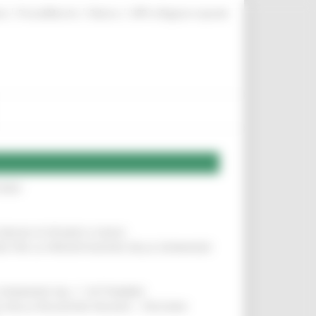
|
|
|
te
ProcediMarche
Rubrica
URP: la Regione risponde
IERE
!
COMUNI DI PESARO E FANO
!
INE PER LA PRESENTAZIONE DELLE DOMANDE
!
LE DOMANDE DAL 1° SETTEMBRE
!
SA DELLA RELAZIONE MILANO – PESCARA
!