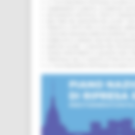
IL 118 DI MACERATA FESTEGGIA 30 ANNI D
CAMBIAMENTI CLIMATICI, LE MARCHE SOS
ARTIGIANATO ARTISTICO, TIPICO E TRADIZ
BIKE PARK DEL MONTEFELTRO, OLTRE 7 KM
FIRMATO IL PATTO PER LA SICUREZZA URB
CONCORSI REGIONE MARCHE RISERVATI AL
PUBBLICATO IL BANDO 2026 PER VALORIZZ
MARCHE SICURE, 1,2 MILIONI PER TECNOLO
FONDO INVESTIMENTI E LIQUIDITÀ 2026: P
TRENITALIA, DAL 31 AGOSTO ATTIVA IN VI
IL 118 DI MACERATA FESTEGGIA 30 ANNI D