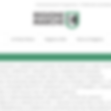
|
Amministrazione Trasparente
Profilo del committen
In Primo Piano
Regione Utile
Entra in Regione
TENGONO IL MANIFESTO EUROPEO PER PROTEGGERE LE AREE COST
IONALE: APPROVATI I PROGETTI DELLE IMPRESE MARCHIGIANE
!
 DI PISTE ED IL NUOVO PUMP TRACK, ULTIMATA LA CONSEGNA
!
ANA TRA REGIONE MARCHE, PREFETTURA DI PESARO E URBINO E I 
LE CATEGORIE PROTETTE: PROROGATO AL 10 SETTEMBRE IL TERM
ARE LO SPETTACOLO DAL VIVO NELLE MARCHE
!
GIE E VIDEOSORVEGLIANZA: APPROVATI I CRITERI DEL BANDO
!
UBBLICATO IL BANDO DA OLTRE 11 MILIONI DI EURO PER LE PMI, 
A SPERIMENTALE LA FERMATA DI CIVITANOVA PER DUE FRECCIAROS