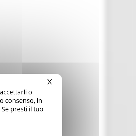
X
Nascondi il banner dei c
accettarli o
tuo consenso, in
e presti il tuo