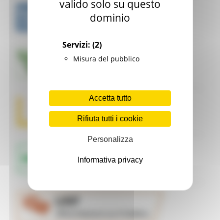
valido solo su questo
dominio
Servizi:
(2)
Misura del pubblico
Accetta tutto
Rifiuta tutti i cookie
Personalizza
Informativa privacy