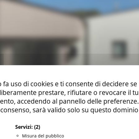
 fa uso di cookies e ti consente di decidere se 
i liberamente prestare, rifiutare o revocare il 
nto, accedendo al pannello delle preferenze. S
consenso, sarà valido solo su questo dominio
Servizi:
(2)
Misura del pubblico