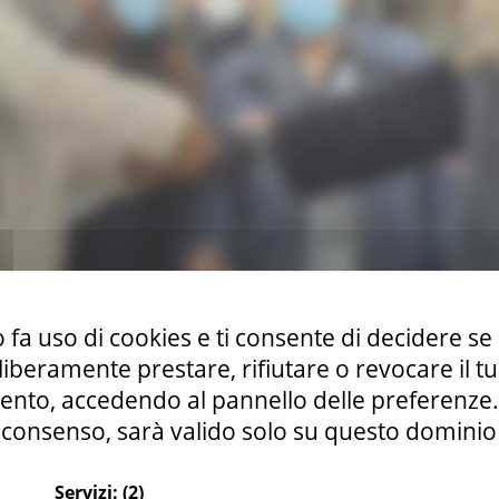
 fa uso di cookies e ti consente di decidere se 
i liberamente prestare, rifiutare o revocare il 
nto, accedendo al pannello delle preferenze. S
consenso, sarà valido solo su questo dominio
Servizi:
(2)