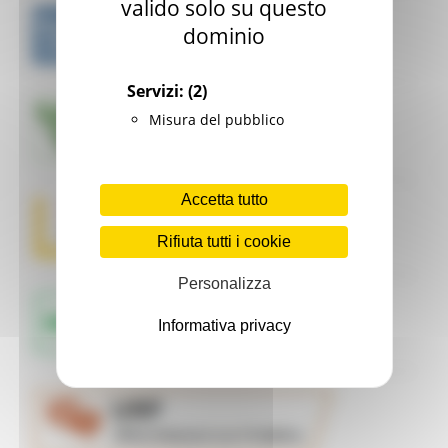
valido solo su questo
dominio
Servizi:
(2)
Misura del pubblico
Accetta tutto
Rifiuta tutti i cookie
Personalizza
Informativa privacy