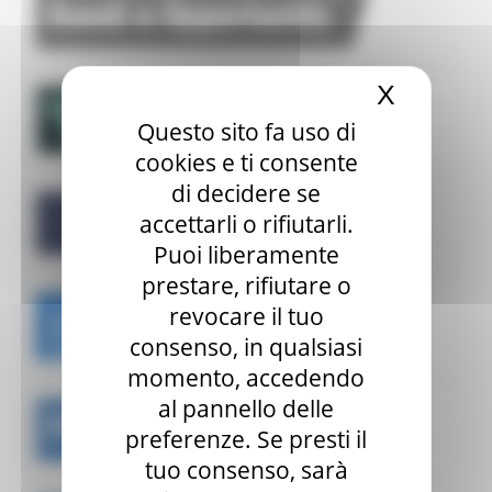
X
Nascond
Questo sito fa uso di
cookies e ti consente
di decidere se
accettarli o rifiutarli.
Puoi liberamente
prestare, rifiutare o
revocare il tuo
consenso, in qualsiasi
momento, accedendo
al pannello delle
preferenze. Se presti il
tuo consenso, sarà