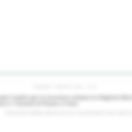
VENERDÌ 7 AGOSTO 2026 16:15
ato il patto per la sicurezza urbana tra Regione Mar
no e i Comuni di Pesaro e Fano
Comunicati stampa
Marche sicure
In primo piano
Enti Locali e