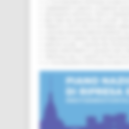
IL 118 DI MACERATA FESTEGGIA 30 ANNI D
CAMBIAMENTI CLIMATICI, LE MARCHE SOS
ARTIGIANATO ARTISTICO, TIPICO E TRADIZ
BIKE PARK DEL MONTEFELTRO, OLTRE 7 KM
FIRMATO IL PATTO PER LA SICUREZZA URB
CONCORSI REGIONE MARCHE RISERVATI AL
PUBBLICATO IL BANDO 2026 PER VALORIZZ
MARCHE SICURE, 1,2 MILIONI PER TECNOLO
FONDO INVESTIMENTI E LIQUIDITÀ 2026: P
TRENITALIA, DAL 31 AGOSTO ATTIVA IN VI
IL 118 DI MACERATA FESTEGGIA 30 ANNI D