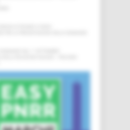
IERE
!
COMUNI DI PESARO E FANO
!
INE PER LA PRESENTAZIONE DELLE DOMANDE
!
LE DOMANDE DAL 1° SETTEMBRE
!
SA DELLA RELAZIONE MILANO – PESCARA
!