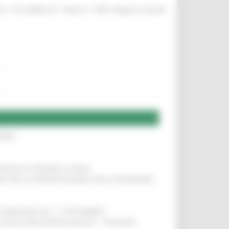
|
|
|
te
ProcediMarche
Rubrica
URP: la Regione risponde
IERE
!
COMUNI DI PESARO E FANO
!
INE PER LA PRESENTAZIONE DELLE DOMANDE
!
LE DOMANDE DAL 1° SETTEMBRE
!
SA DELLA RELAZIONE MILANO – PESCARA
!