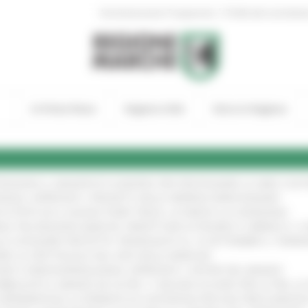
|
Amministrazione Trasparente
Profilo del committen
In Primo Piano
Regione Utile
Entra in Regione
TENGONO IL MANIFESTO EUROPEO PER PROTEGGERE LE AREE COST
IONALE: APPROVATI I PROGETTI DELLE IMPRESE MARCHIGIANE
!
 DI PISTE ED IL NUOVO PUMP TRACK, ULTIMATA LA CONSEGNA
!
ANA TRA REGIONE MARCHE, PREFETTURA DI PESARO E URBINO E I 
LE CATEGORIE PROTETTE: PROROGATO AL 10 SETTEMBRE IL TERM
ARE LO SPETTACOLO DAL VIVO NELLE MARCHE
!
GIE E VIDEOSORVEGLIANZA: APPROVATI I CRITERI DEL BANDO
!
UBBLICATO IL BANDO DA OLTRE 11 MILIONI DI EURO PER LE PMI, 
A SPERIMENTALE LA FERMATA DI CIVITANOVA PER DUE FRECCIAROS