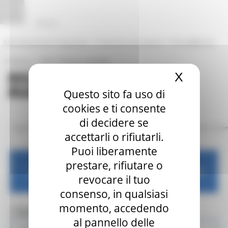
Vai al contenuto
Vai al piede
Vai al menu
Vai alla sezione Amministrazione Trasparente
Pannello di gestione dei cookies
|
|
Amministrazione Trasparente
Profilo del committente
ProcediMarche
|
|
Rubrica
URP: la Regione risponde
X
Nascond
Questo sito fa uso di
cookies e ti consente
di decidere se
/
/
Regione Utile
Lavoro e Formazione Professionale
Offerte Centri Impi
accettarli o rifiutarli.
Puoi liberamente
prestare, rifiutare o
Lavoro e Formazione Professionale
revocare il tuo
consenso, in qualsiasi
momento, accedendo
Toggle navigation
MENU & Contatti
al pannello delle