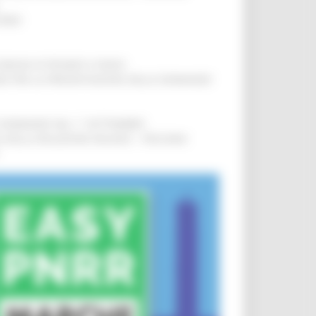
IERE
!
COMUNI DI PESARO E FANO
!
INE PER LA PRESENTAZIONE DELLE DOMANDE
!
LE DOMANDE DAL 1° SETTEMBRE
!
SA DELLA RELAZIONE MILANO – PESCARA
!