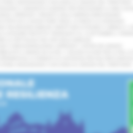
I STORIA, INNOVAZIONE E SOCCORSO AL SERVIZIO DEL TERRITORIO
!
TENGONO IL MANIFESTO EUROPEO PER PROTEGGERE LE AREE COST
IONALE: APPROVATI I PROGETTI DELLE IMPRESE MARCHIGIANE
!
 DI PISTE ED IL NUOVO PUMP TRACK, ULTIMATA LA CONSEGNA
!
ANA TRA REGIONE MARCHE, PREFETTURA DI PESARO E URBINO E I 
LE CATEGORIE PROTETTE: PROROGATO AL 10 SETTEMBRE IL TERM
ARE LO SPETTACOLO DAL VIVO NELLE MARCHE
!
GIE E VIDEOSORVEGLIANZA: APPROVATI I CRITERI DEL BANDO
!
UBBLICATO IL BANDO DA OLTRE 11 MILIONI DI EURO PER LE PMI, 
A SPERIMENTALE LA FERMATA DI CIVITANOVA PER DUE FRECCIAROS
I STORIA, INNOVAZIONE E SOCCORSO AL SERVIZIO DEL TERRITORIO
!