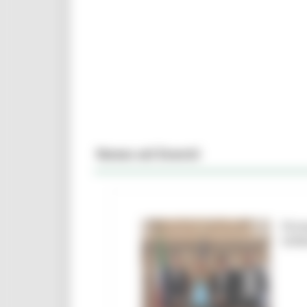
News ed Eventi
Firm
Urbi