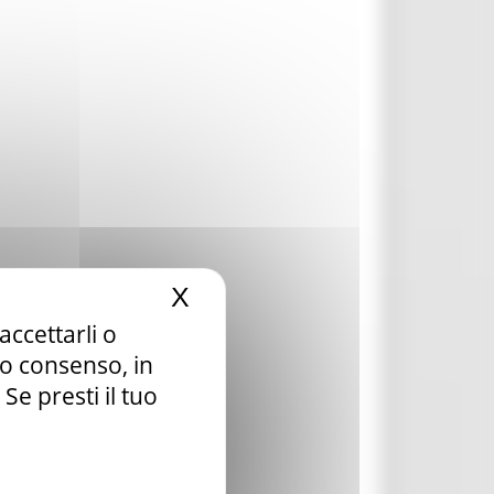
X
Nascondi il banner dei c
accettarli o
tuo consenso, in
e presti il tuo