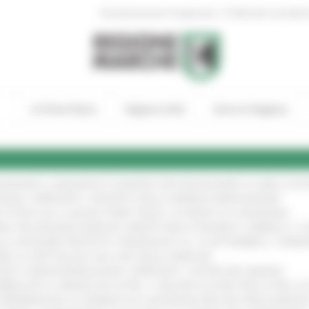
|
Amministrazione Trasparente
Profilo del committen
In Primo Piano
Regione Utile
Entra in Regione
TENGONO IL MANIFESTO EUROPEO PER PROTEGGERE LE AREE COST
IONALE: APPROVATI I PROGETTI DELLE IMPRESE MARCHIGIANE
!
 DI PISTE ED IL NUOVO PUMP TRACK, ULTIMATA LA CONSEGNA
!
ANA TRA REGIONE MARCHE, PREFETTURA DI PESARO E URBINO E I 
LE CATEGORIE PROTETTE: PROROGATO AL 10 SETTEMBRE IL TERM
ARE LO SPETTACOLO DAL VIVO NELLE MARCHE
!
GIE E VIDEOSORVEGLIANZA: APPROVATI I CRITERI DEL BANDO
!
UBBLICATO IL BANDO DA OLTRE 11 MILIONI DI EURO PER LE PMI, 
A SPERIMENTALE LA FERMATA DI CIVITANOVA PER DUE FRECCIAROS