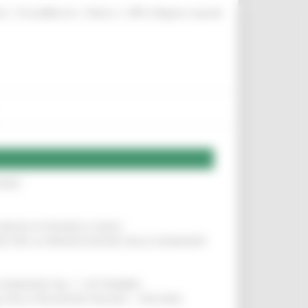
|
|
|
te
ProcediMarche
Rubrica
URP: la Regione risponde
IERE
!
COMUNI DI PESARO E FANO
!
INE PER LA PRESENTAZIONE DELLE DOMANDE
!
LE DOMANDE DAL 1° SETTEMBRE
!
SA DELLA RELAZIONE MILANO – PESCARA
!