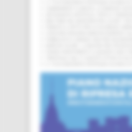
IL 118 DI MACERATA FESTEGGIA 30 ANNI D
CAMBIAMENTI CLIMATICI, LE MARCHE SOS
ARTIGIANATO ARTISTICO, TIPICO E TRADIZ
BIKE PARK DEL MONTEFELTRO, OLTRE 7 KM
FIRMATO IL PATTO PER LA SICUREZZA URB
CONCORSI REGIONE MARCHE RISERVATI AL
PUBBLICATO IL BANDO 2026 PER VALORIZZ
MARCHE SICURE, 1,2 MILIONI PER TECNOLO
FONDO INVESTIMENTI E LIQUIDITÀ 2026: P
TRENITALIA, DAL 31 AGOSTO ATTIVA IN VI
IL 118 DI MACERATA FESTEGGIA 30 ANNI D