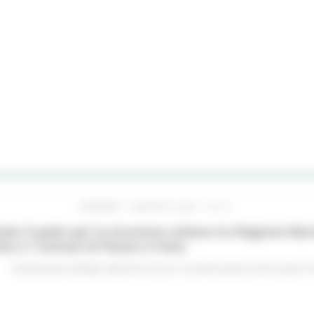
VENERDÌ 7 AGOSTO 2026 16:15
ato il patto per la sicurezza urbana tra Regione Mar
no e i Comuni di Pesaro e Fano
Comunicati stampa
Marche sicure
In primo piano
Enti Locali e