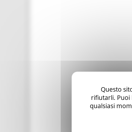
Questo sito
rifiutarli. Puo
qualsiasi mome