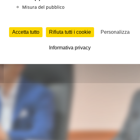
Misura del pubblico
Accetta tutto
Rifiuta tutti i cookie
Personalizza
Informativa privacy