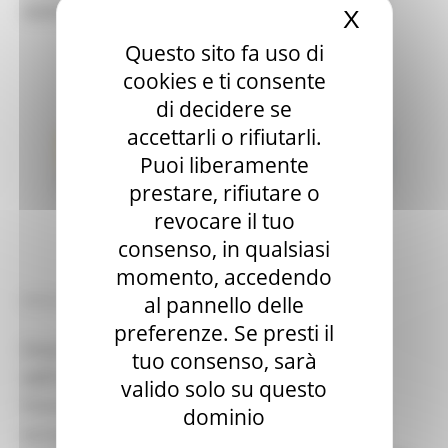
SOSTENERE LE PMI EUROPEE MOBILISESME
X
Nascond
Questo sito fa uso di
cookies e ti consente
di decidere se
accettarli o rifiutarli.
Puoi liberamente
prestare, rifiutare o
revocare il tuo
consenso, in qualsiasi
momento, accedendo
al pannello delle
MERCOLEDÌ 12 MAGGIO 2021 08:00
preferenze. Se presti il
Finanziato dall’asse
EURES
del programma
tuo consenso, sarà
dell’Unione europea per l’occupazione e
valido solo su questo
l’innovazione sociale (EaSI) e dalla Commissione
dominio
europea,
MobiliseSME
è il primo programma di