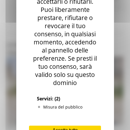
accettarli o rifiutarli.
professionale
Puoi liberamente
prestare, rifiutare o
Continua..
revocare il tuo
consenso, in qualsiasi
momento, accedendo
LE NUOVE NORME DELL'UE IN MATERIA DI
al pannello delle
TRASPARENZA RETRIBUTIVA
preferenze. Se presti il
tuo consenso, sarà
valido solo su questo
dominio
Servizi:
(2)
Misura del pubblico
MERCOLEDÌ 15 LUGLIO 2026 16:08