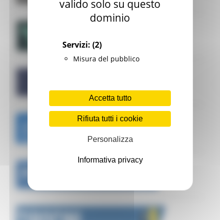
valido solo su questo
dominio
Servizi:
(2)
Misura del pubblico
Accetta tutto
Rifiuta tutti i cookie
Personalizza
Informativa privacy