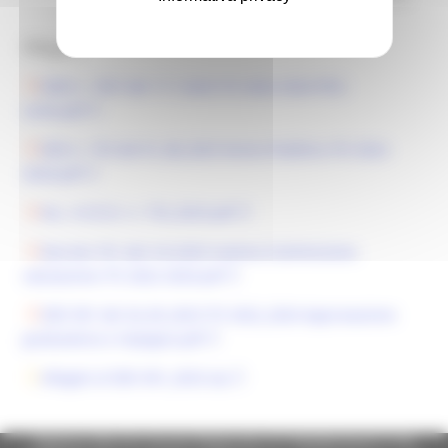
formativo 2022/2024.
Allegati:
DGR n. 1057 del 17.7.2023 ITS 2022-2024 POC-
unito.pdf
DDS n. 753 del 01_08_2023 Avviso Pubblico ITS 2022-
2024.pdf
ALL. A D.D.S. n. 753_2023.pdf
Decreto 761 del 3-8-2023 nomina Commissione
valutazione ITS 2022-2024.pdf
DDS 901 del 26_09_2023 ITS 2022_2024 Approvazione
graduatoria e impegno.pdf
Allegati al DDS 901_2023.zip
Regione Marche Giunta Regionale (CF 80008630420 P.IVA