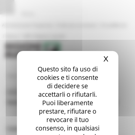
Vai al contenuto
Vai al piede
Vai al menu
Vai alla sezione Amministrazione Trasparente
Pannello di gestione dei cookies
|
|
Amministrazione Trasparente
Profilo del committente
ProcediMarche
|
|
Rubrica
URP: la Regione risponde
X
Nascond
Questo sito fa uso di
/
Regione Utile
Istruzione Formazione e Diritto allo Studio
cookies e ti consente
di decidere se
accettarli o rifiutarli.
MENU & Contatti
Social Community di Regione Marche
Puoi liberamente
prestare, rifiutare o
revocare il tuo
consenso, in qualsiasi
Comunicati Stampa