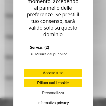
momento, accedendo
al pannello delle
preferenze. Se presti il
News ed eventi
tuo consenso, sarà
valido solo su questo
dominio
Appalti
Servizi:
(2)
Misura del pubblico
Bandi di finanziamento
Accetta tutto
Servizi on-line
Rifiuta tutti i cookie
Personalizza
Regione Marche Giunta Regionale (CF 80008630420 P.IVA
Informativa privacy
00481070423) via Gentile da Fabriano, 9 - 60125 Ancona - tel.